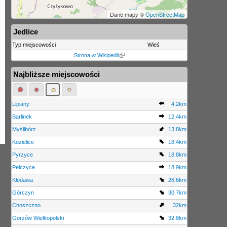
Dane mapy ©
OpenStreetMap
Jedlice
Typ miejscowości
Wieś
Strona w Wikipedii
Najbliższe miejscowości
Lipiany
4.2km
Barlinek
12.4km
Myślibórz
13.8km
Kozielice
18.4km
Pyrzyce
18.8km
Pełczyce
18.9km
Kłodawa
26.6km
Górczyn
30.7km
Choszczno
32km
Gorzów Wielkopolski
32.8km