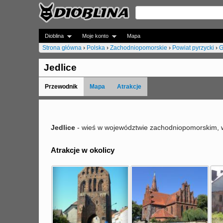
Dioblina
Moje konto
Mapa
Strona główna
›
Polska
›
Zachodniopomorskie
›
Powiat pyrzycki
›
G
J
Jedlice
e
Przewodnik
Mapa
Atrakcje
s
t
e
Jedlice
- wieś w województwie zachodniopomorskim, w 
ś
Atrakcje w okolicy
t
u
t
a
j