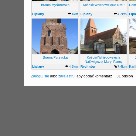
Brama Myśliborska
Kościół Wniebowzięcia NMP
Dom 
Lipiany
4km
Lipiany
4.2km
Lipi
Brama Pyrzycka
Kościół Wniebowzięcia
Najświętszej Maryi Panny
Lipiany
4.5km
Rychnów
7.4km
Karl
Zaloguj się
albo
zarejestruj
aby dodać komentarz
31 odsłon