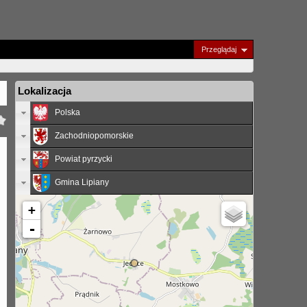
Przeglądaj
Lokalizacja
Polska
Zachodniopomorskie
Powiat pyrzycki
Gmina Lipiany
+
-