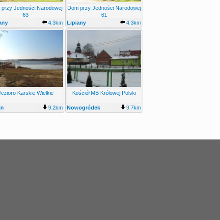
przy Jedności Narodowej
Dom przy Jedności Narodowej
63
61
any
4.3km
Lipiany
4.3km
Jezioro Karskie Wielkie
Kościół MB Królowej Polski
in
9.2km
Nowogródek
9.7km
Pomorski