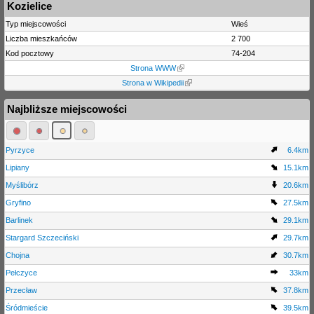
Kozielice
Typ miejscowości
Wieś
Liczba mieszkańców
2 700
Kod pocztowy
74-204
Strona WWW
Strona w Wikipedii
Najbliższe miejscowości
Pyrzyce
6.4km
Lipiany
15.1km
Myślibórz
20.6km
Gryfino
27.5km
Barlinek
29.1km
Stargard Szczeciński
29.7km
Chojna
30.7km
Pełczyce
33km
Przecław
37.8km
Śródmieście
39.5km