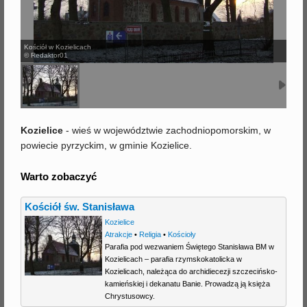
j
Kościół w Kozielicach
© Redaktor01
Kozielice
- wieś w województwie zachodniopomorskim, w
powiecie pyrzyckim, w gminie Kozielice.
Warto zobaczyć
Kościół św. Stanisława
Kozielice
Atrakcje
•
Religia
•
Kościoły
Parafia pod wezwaniem Świętego Stanisława BM w
Kozielicach – parafia rzymskokatolicka w
Kozielicach, należąca do archidiecezji szczecińsko-
kamieńskiej i dekanatu Banie. Prowadzą ją księża
Chrystusowcy.