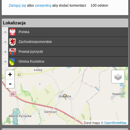
Zaloguj się
albo
zarejestruj
aby dodać komentarz
100 odsłon
Lokalizacja
Polska
Zachodniopomorskie
Powiat pyrzycki
Gmina Kozielice
+
-
Dane mapy ©
OpenStreetMap