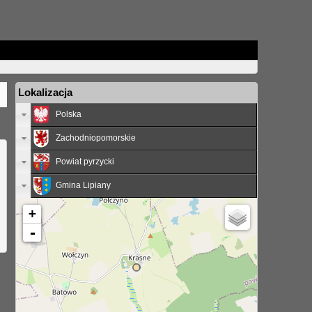
Lokalizacja
Polska
Zachodniopomorskie
Powiat pyrzycki
Gmina Lipiany
+
-