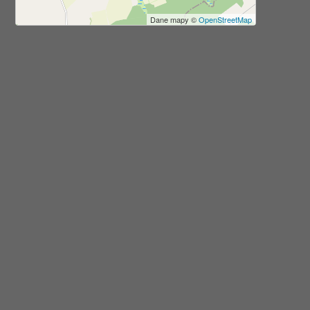
Dane mapy ©
OpenStreetMap