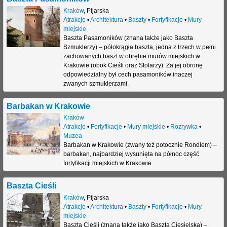
Kraków
,
Pijarska
j
Atrakcje
•
Architektura
•
Baszty
•
Fortyfikacje
•
Mury
miejskie
Baszta Pasamoników (znana także jako Baszta
Szmuklerzy) – półokrągła baszta, jedna z trzech w pełni
zachowanych baszt w obrębie murów miejskich w
Krakowie (obok Cieśli oraz Stolarzy). Za jej obronę
odpowiedzialny był cech pasamoników inaczej
zwanych szmuklerzami.
Barbakan w Krakowie
Kraków
Atrakcje
•
Fortyfikacje
•
Mury miejskie
•
Rozrywka
•
Muzea
Barbakan w Krakowie (zwany też potocznie Rondlem) –
barbakan, najbardziej wysunięta na północ część
fortyfikacji miejskich w Krakowie.
Baszta Cieśli
Kraków
,
Pijarska
Atrakcje
•
Architektura
•
Baszty
•
Fortyfikacje
•
Mury
miejskie
Baszta Cieśli (znana także jako Baszta Ciesielska) –