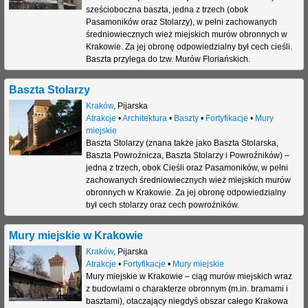
sześcioboczna baszta, jedna z trzech (obok
Pasamoników oraz Stolarzy), w pełni zachowanych
średniowiecznych wież miejskich murów obronnych w
Krakowie. Za jej obronę odpowiedzialny był cech cieśli.
Baszta przylega do tzw. Murów Floriańskich.
Baszta Stolarzy
Kraków
,
Pijarska
Atrakcje
•
Architektura
•
Baszty
•
Fortyfikacje
•
Mury
miejskie
Baszta Stolarzy (znana także jako Baszta Stolarska,
Baszta Powroźnicza, Baszta Stolarzy i Powroźników) –
jedna z trzech, obok Cieśli oraz Pasamoników, w pełni
zachowanych średniowiecznych wież miejskich murów
obronnych w Krakowie. Za jej obronę odpowiedzialny
był cech stolarzy oraz cech powroźników.
Mury miejskie w Krakowie
Kraków
,
Pijarska
Atrakcje
•
Fortyfikacje
•
Mury miejskie
Mury miejskie w Krakowie – ciąg murów miejskich wraz
z budowlami o charakterze obronnym (m.in. bramami i
basztami), otaczający niegdyś obszar całego Krakowa