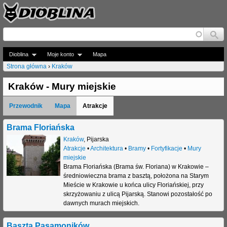
Jump to navigation
Dioblina
Moje konto
Mapa
Strona główna
›
Kraków
J
Kraków - Mury miejskie
e
Przewodnik
Mapa
Atrakcje
s
t
Brama Floriańska
Kraków
,
Pijarska
e
Atrakcje
•
Architektura
•
Bramy
•
Fortyfikacje
•
Mury
miejskie
ś
Brama Floriańska (Brama św. Floriana) w Krakowie –
t
średniowieczna brama z basztą, położona na Starym
Mieście w Krakowie u końca ulicy Floriańskiej, przy
u
skrzyżowaniu z ulicą Pijarską. Stanowi pozostałość po
dawnych murach miejskich.
t
a
Baszta Pasamoników