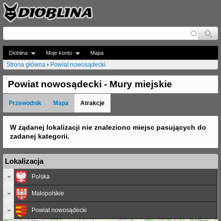
Jump to navigation
Dioblina
Moje konto
Mapa
Strona główna
›
Powiat nowosądecki
J
Powiat nowosądecki - Mury miejskie
e
Przewodnik
Mapa
Atrakcje
s
t
W żądanej lokalizacji nie znaleziono miejsc pasujących do
zadanej kategorii.
e
ś
Lokalizacja
t
Polska
u
Małopolskie
t
Powiat nowosądecki
a