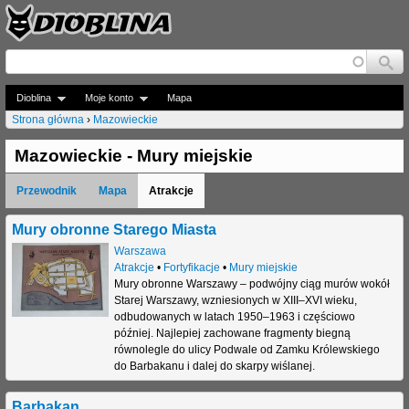
Jump to navigation
Dioblina
Moje konto
Mapa
Strona główna
›
Mazowieckie
J
Mazowieckie - Mury miejskie
e
Przewodnik
Mapa
Atrakcje
s
t
Mury obronne Starego Miasta
Warszawa
e
Atrakcje
•
Fortyfikacje
•
Mury miejskie
Mury obronne Warszawy – podwójny ciąg murów wokół
ś
Starej Warszawy, wzniesionych w XIII–XVI wieku,
t
odbudowanych w latach 1950–1963 i częściowo
później. Najlepiej zachowane fragmenty biegną
u
równolegle do ulicy Podwale od Zamku Królewskiego
do Barbakanu i dalej do skarpy wiślanej.
t
a
Barbakan