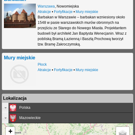
Warszawa
,
Nowomiejska
j
Atrakcje
•
Fortyfikacje
•
Mury miejskie
Barbakan w Warszawie – barbakan wzniesiony około
1548 w pasie warszawskich murów obronnych na
przejściu ze Starego do Nowego Miasta. Projektantem
budowli był architekt Jan Baptysta Wenecjanin. Wraz z
pobliską Bramą Łazienną i Basztą Prochową tworzył
tzw. Bramę Zakroczymską.
Mury miejskie
Płock
Atrakcje
•
Fortyfikacje
•
Mury miejskie
Lokalizacja
Polska
Mazowieckie
+