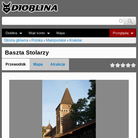
Jump to navigation
Dioblina
Moje konto
Mapa
Przeglądaj
Strona główna
›
Polska
›
Małopolskie
›
Kraków
J
Baszta Stolarzy
e
Przewodnik
Mapa
Atrakcje
s
t
e
ś
t
u
t
a