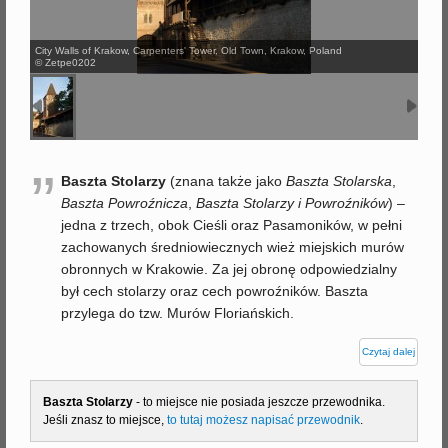
j
City Walls of Krakow, Carpenters' Tower, Old Town, Krakow, Poland
© Zetpe0202
”
Baszta Stolarzy
(znana także jako
Baszta Stolarska
,
Baszta Powroźnicza
,
Baszta Stolarzy i Powroźników
) –
jedna z trzech, obok Cieśli oraz Pasamoników, w pełni
zachowanych średniowiecznych wież miejskich murów
obronnych w Krakowie. Za jej obronę odpowiedzialny
był cech stolarzy oraz cech powroźników. Baszta
przylega do tzw. Murów Floriańskich.
Czytaj dalej
Baszta Stolarzy
- to miejsce nie posiada jeszcze przewodnika.
Jeśli znasz to miejsce,
to tutaj możesz napisać przewodnik
.