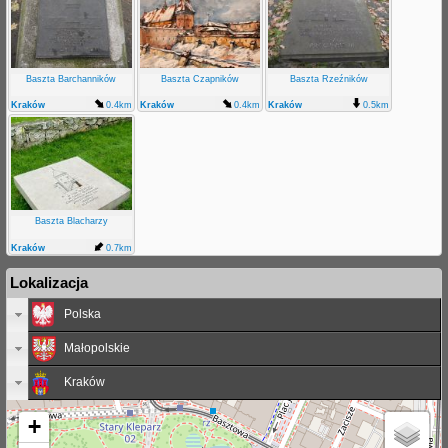
Baszta Barchanników
Baszta Czapników
Baszta Rzeźników
Kraków
0.4km
Kraków
0.4km
Kraków
0.5km
Baszta Blacharzy
Kraków
0.7km
Lokalizacja
Polska
Małopolskie
Kraków
+