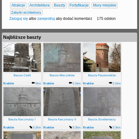
Atrakcje
Architektura
Baszty
Fortyfikacje
Mury miejskie
Zabytki architektury
Zaloguj się
albo
zarejestruj
aby dodać komentarz
175 odsłon
Najbliższe baszty
Baszta Cieśli
Baszta Mieczników
Baszta Pasamoników
Kraków
0km
Kraków
0.1km
Kraków
0.1km
Baszta Karczmarzy I
Baszta Karczmarzy II
Baszta Grzebieniarzy
Kraków
0.2km
Kraków
0.2km
Kraków
0.3km