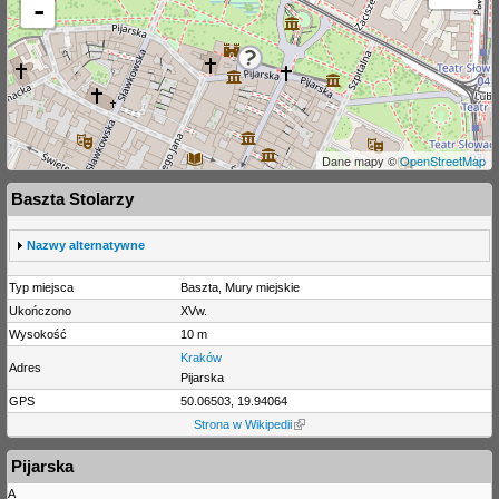
-
Dane mapy ©
OpenStreetMap
Baszta Stolarzy
S
Nazwy alternatywne
h
o
Typ miejsca
Baszta, Mury miejskie
w
Ukończono
XVw.
Wysokość
10 m
Kraków
Adres
Pijarska
GPS
50.06503, 19.94064
Strona w Wikipedii
Pijarska
A