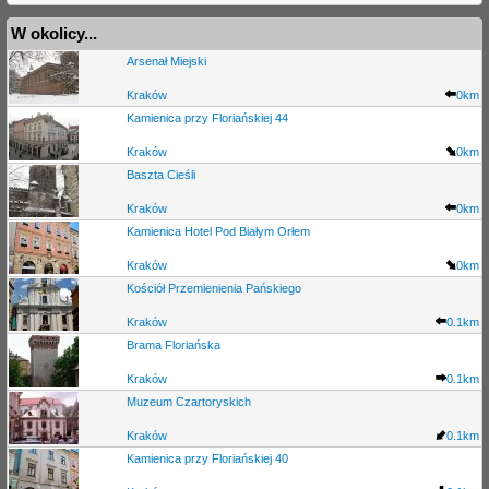
W okolicy...
Arsenał Miejski
Kraków
0km
Kamienica przy Floriańskiej 44
Kraków
0km
Baszta Cieśli
Kraków
0km
Kamienica Hotel Pod Białym Orłem
Kraków
0km
Kościół Przemienienia Pańskiego
Kraków
0.1km
Brama Floriańska
Kraków
0.1km
Muzeum Czartoryskich
Kraków
0.1km
Kamienica przy Floriańskiej 40