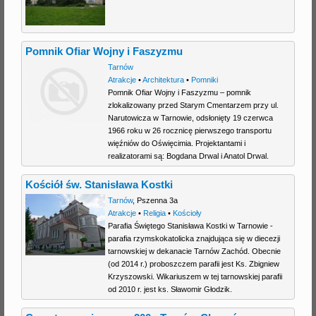
Pomnik Ofiar Wojny i Faszyzmu
Tarnów
Atrakcje
•
Architektura
•
Pomniki
Pomnik Ofiar Wojny i Faszyzmu – pomnik
zlokalizowany przed Starym Cmentarzem przy ul.
Narutowicza w Tarnowie, odsłonięty 19 czerwca
1966 roku w 26 rocznicę pierwszego transportu
więźniów do Oświęcimia. Projektantami i
realizatorami są: Bogdana Drwal i Anatol Drwal.
Kościół św. Stanisława Kostki
Tarnów
,
Pszenna 3a
Atrakcje
•
Religia
•
Kościoły
Parafia Świętego Stanisława Kostki w Tarnowie -
parafia rzymskokatolicka znajdująca się w diecezji
tarnowskiej w dekanacie Tarnów Zachód. Obecnie
(od 2014 r.) proboszczem parafii jest Ks. Zbigniew
Krzyszowski. Wikariuszem w tej tarnowskiej parafii
od 2010 r. jest ks. Sławomir Głodzik.