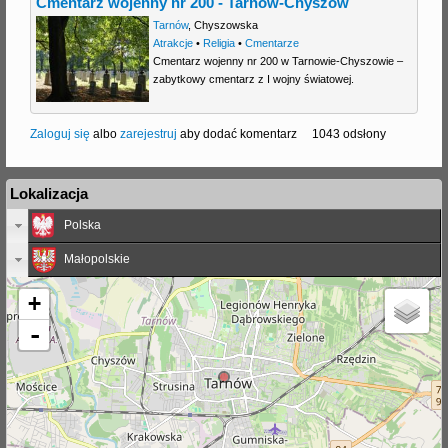
Cmentarz wojenny nr 200 - Tarnów-Chyszów
Tarnów
,
Chyszowska
Atrakcje
•
Religia
•
Cmentarze
Cmentarz wojenny nr 200 w Tarnowie-Chyszowie –
zabytkowy cmentarz z I wojny światowej.
Zaloguj się
albo
zarejestruj
aby dodać komentarz
1043 odsłony
Lokalizacja
Polska
Małopolskie
+
-