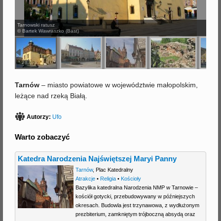
j
Tarnowski ratusz
© Bartek Wawraszko (Bast)
Tarnów
– miasto powiatowe w województwie małopolskim,
leżące nad rzeką Białą.
Autorzy:
Ufo
Warto zobaczyć
Katedra Narodzenia Najświętszej Maryi Panny
Tarnów
,
Plac Katedralny
Atrakcje
•
Religia
•
Kościoły
Bazylika katedralna Narodzenia NMP w Tarnowie –
kościół gotycki, przebudowywany w późniejszych
okresach. Budowla jest trzynawowa, z wydłużonym
prezbiterium, zamkniętym trójboczną absydą oraz