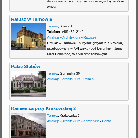
dobudowaną ze strony zachodniej wysoką na 72 m
wieżą.
Ratusz w Tarnowie
Tarnów
,
Rynek 1
Telefon:
+48146212149
Atrakcje
•
Architektura
•
Ratusze
Ratusz w Tarnowie - budynek gotycki z XIV wieku,
przebudowany w XVI wieku (pod kierunkiem Jana
Marii Padovano) w stylu renesansowym.
Pałac Ślubów
Tarnów
,
Gumniska 30
Atrakcje
•
Architektura
•
Pałace
Kamienica przy Krakowskiej 2
Tarnów
,
Krakowska 2
Atrakcje
•
Architektura
•
Kamienice
•
Domy