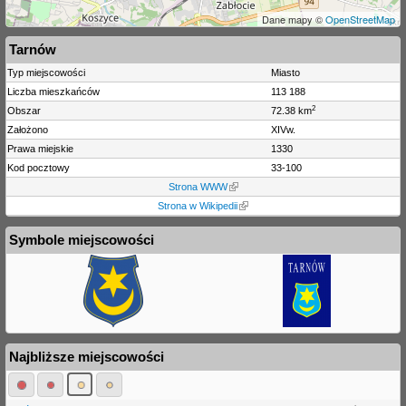
Dane mapy ©
OpenStreetMap
Tarnów
Typ miejscowości
Miasto
Liczba mieszkańców
113 188
2
Obszar
72.38 km
Założono
XIVw.
Prawa miejskie
1330
Kod pocztowy
33-100
Strona WWW
Strona w Wikipedii
Symbole miejscowości
Najbliższe miejscowości