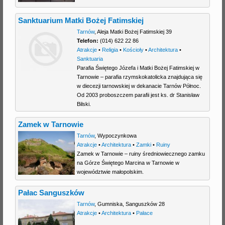
Sanktuarium Matki Bożej Fatimskiej
Tarnów
,
Aleja Matki Bożej Fatimskiej 39
Telefon:
(014) 622 22 86
Atrakcje
•
Religia
•
Kościoły
•
Architektura
•
Sanktuaria
Parafia Świętego Józefa i Matki Bożej Fatimskiej w
Tarnowie – parafia rzymskokatolicka znajdująca się
w diecezji tarnowskiej w dekanacie Tarnów Północ.
Od 2003 proboszczem parafii jest ks. dr Stanisław
Bilski.
Zamek w Tarnowie
Tarnów
,
Wypoczynkowa
Atrakcje
•
Architektura
•
Zamki
•
Ruiny
Zamek w Tarnowie – ruiny średniowiecznego zamku
na Górze Świętego Marcina w Tarnowie w
województwie małopolskim.
Pałac Sanguszków
Tarnów
,
Gumniska
,
Sanguszków 28
Atrakcje
•
Architektura
•
Pałace