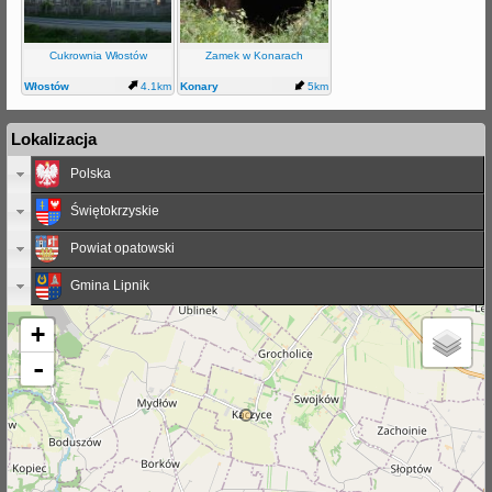
Cukrownia Włostów
Zamek w Konarach
Włostów
4.1km
Konary
5km
Lokalizacja
Polska
Świętokrzyskie
Powiat opatowski
Gmina Lipnik
+
-