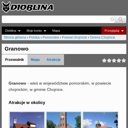
Jump to navigation
Dioblina
Moje konto
Mapa
Przeglądaj
Strona główna
›
Polska
›
Pomorskie
›
Powiat chojnicki
›
Gmina Chojnice
J
Granowo
e
Przewodnik
Mapa
Atrakcje
s
t
e
Granowo
- wieś w województwie pomorskim, w powiecie
chojnickim, w gminie Chojnice.
ś
t
Atrakcje w okolicy
u
t
a