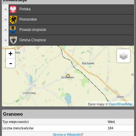
Polska
Pomorskie
Powiat chojnicki
Gmina Chojnice
+
-
Dane mapy ©
OpenStreetMap
Granowo
Typ miejscowości
Wieś
Liczba mieszkańców
184
Strona w Wikipedii