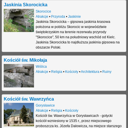
Jaskinia Skorocicka
j
Skorocice
Atrakcje
•
Przyroda
•
Jaskinie
Jaskinia Skorocicka – gipsowa jaskinia krasowa
położona w pobliżu Skorocic w województwie
świętokrzyskim na terenie rezerwatu przyrody
"Skorocice", 50 km na południowy wschód od Kielc.
Jaskinia Skorocicka to najdłuższa jaskinia gipsowa na
obszarze Polski.
Kościół św. Mikołaja
Wiślica
Atrakcje
•
Religia
•
Kościoły
•
Architektura
•
Ruiny
Kościół św. Wawrzyńca
Gorysławice
Atrakcje
•
Religia
•
Kościoły
Kościół św. Wawrzyńca w Gorysławicach - gotycki
kościół wzniesiony w 1535 r., przez miejscowego
proboszcza ks. Józefa Dałowicza, na miejsce starszego