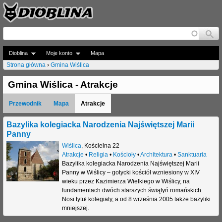
Jump to navigation
Dioblina
Moje konto
Mapa
Strona główna
›
Gmina Wiślica
J
Gmina Wiślica - Atrakcje
e
Przewodnik
Mapa
Atrakcje
s
t
Bazylika kolegiacka Narodzenia Najświętszej Marii
Panny
e
Wiślica
,
Kościelna 22
Atrakcje
•
Religia
•
Kościoły
•
Architektura
•
Sanktuaria
ś
Bazylika kolegiacka Narodzenia Najświętszej Marii
t
Panny w Wiślicy – gotycki kościół wzniesiony w XIV
wieku przez Kazimierza Wielkiego w Wiślicy, na
u
fundamentach dwóch starszych świątyń romańskich.
Nosi tytuł kolegiaty, a od 8 września 2005 także bazyliki
t
mniejszej.
a