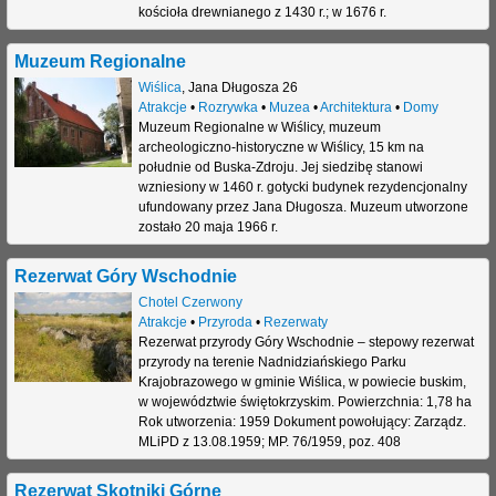
kościoła drewnianego z 1430 r.; w 1676 r.
Muzeum Regionalne
Wiślica
,
Jana Długosza 26
Atrakcje
•
Rozrywka
•
Muzea
•
Architektura
•
Domy
Muzeum Regionalne w Wiślicy, muzeum
archeologiczno-historyczne w Wiślicy, 15 km na
południe od Buska-Zdroju. Jej siedzibę stanowi
wzniesiony w 1460 r. gotycki budynek rezydencjonalny
ufundowany przez Jana Długosza. Muzeum utworzone
zostało 20 maja 1966 r.
Rezerwat Góry Wschodnie
Chotel Czerwony
Atrakcje
•
Przyroda
•
Rezerwaty
Rezerwat przyrody Góry Wschodnie – stepowy rezerwat
przyrody na terenie Nadnidziańskiego Parku
Krajobrazowego w gminie Wiślica, w powiecie buskim,
w województwie świętokrzyskim. Powierzchnia: 1,78 ha
Rok utworzenia: 1959 Dokument powołujący: Zarządz.
MLiPD z 13.08.1959; MP. 76/1959, poz. 408
Rezerwat Skotniki Górne