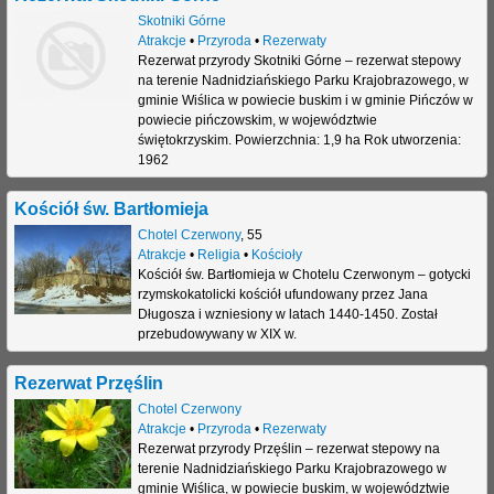
Skotniki Górne
Atrakcje
•
Przyroda
•
Rezerwaty
Rezerwat przyrody Skotniki Górne – rezerwat stepowy
na terenie Nadnidziańskiego Parku Krajobrazowego, w
gminie Wiślica w powiecie buskim i w gminie Pińczów w
powiecie pińczowskim, w województwie
świętokrzyskim. Powierzchnia: 1,9 ha Rok utworzenia:
1962
Kościół św. Bartłomieja
Chotel Czerwony
,
55
Atrakcje
•
Religia
•
Kościoły
Kościół św. Bartłomieja w Chotelu Czerwonym – gotycki
rzymskokatolicki kościół ufundowany przez Jana
Długosza i wzniesiony w latach 1440-1450. Został
przebudowywany w XIX w.
Rezerwat Przęślin
Chotel Czerwony
Atrakcje
•
Przyroda
•
Rezerwaty
Rezerwat przyrody Przęślin – rezerwat stepowy na
terenie Nadnidziańskiego Parku Krajobrazowego w
gminie Wiślica, w powiecie buskim, w województwie