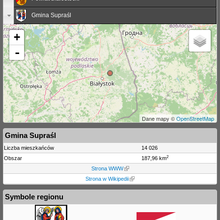
Gmina Supraśl
+
-
Dane mapy ©
OpenStreetMap
Gmina Supraśl
Liczba mieszkańców
14 026
2
Obszar
187,96 km
Strona WWW
Strona w Wikipedii
Symbole regionu