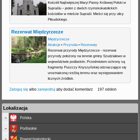
Kościół Najświętszej Maryi Panny Królowej Polski w
Supraślu – jeden z dwóch rzymskokatolickich
kościołów w mieście Supraśl. Mieści się przy ulicy
Piłsudskiego.
Rezerwat Międzyrzecze
Międzyrzecze
Atrakcje
•
Przyroda
•
Rezerwaty
Rezerwat przyrody Międzyrzecze - rezerwat
przyrody położony na terenie gminy Szudziałowo w
województwie podlaskim. Przedmiotem ochrony są
fragmenty Puszczy Knyszyńskiej odznaczające się
urozmaiconą rzeźbą terenu oraz występowaniem
licznych źródlisk.
Zaloguj się
albo
zarejestruj
aby dodać komentarz
197 odsłon
Lokalizacja
Polska
Podlaskie
Powiat białostocki