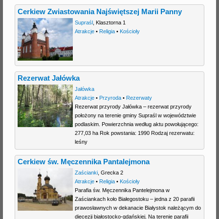
Cerkiew Zwiastowania Najświętszej Marii Panny
Supraśl
,
Klasztorna 1
Atrakcje
•
Religia
•
Kościoły
Rezerwat Jałówka
Jałówka
Atrakcje
•
Przyroda
•
Rezerwaty
Rezerwat przyrody Jałówka – rezerwat przyrody
położony na terenie gminy Supraśl w województwie
podlaskim. Powierzchnia według aktu powołującego:
277,03 ha Rok powstania: 1990 Rodzaj rezerwatu:
leśny
Cerkiew św. Męczennika Pantalejmona
Zaścianki
,
Grecka 2
Atrakcje
•
Religia
•
Kościoły
Parafia św. Męczennika Pantelejmona w
Zaściankach koło Białegostoku – jedna z 20 parafii
prawosławnych w dekanacie Białystok należącym do
diecezji białostocko-gdańskiej. Na terenie parafii