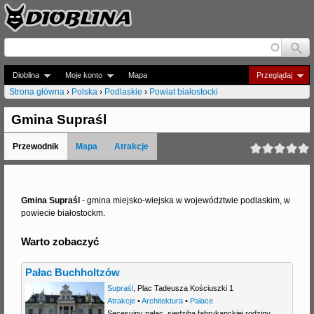
Jump to navigation
Dioblina
Moje konto
Mapa
Przeglądaj
Strona główna
›
Polska
›
Podlaskie
›
Powiat białostocki
J
Gmina Supraśl
e
Przewodnik
Mapa
Atrakcje
s
t
e
Gmina Supraśl
- gmina miejsko-wiejska w województwie podlaskim, w
powiecie białostockm.
ś
Warto zobaczyć
t
u
Pałac Buchholtzów
t
Supraśl
,
Plac Tadeusza Kościuszki 1
Atrakcje
•
Architektura
•
Pałace
a
Secesyjny pałac, siedziba fabrykanckiej rodziny