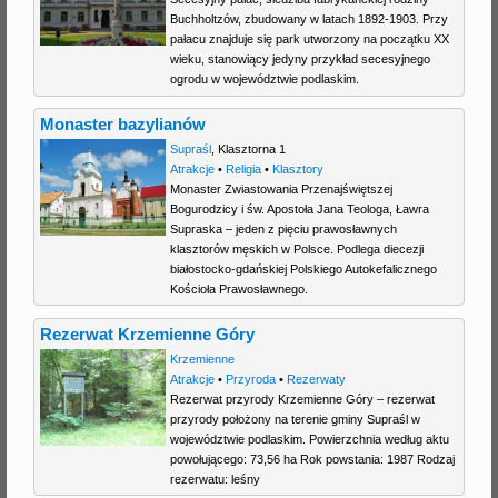
Buchholtzów, zbudowany w latach 1892-1903. Przy
j
pałacu znajduje się park utworzony na początku XX
wieku, stanowiący jedyny przykład secesyjnego
ogrodu w województwie podlaskim.
Monaster bazylianów
Supraśl
,
Klasztorna 1
Atrakcje
•
Religia
•
Klasztory
Monaster Zwiastowania Przenajświętszej
Bogurodzicy i św. Apostoła Jana Teologa, Ławra
Supraska – jeden z pięciu prawosławnych
klasztorów męskich w Polsce. Podlega diecezji
białostocko-gdańskiej Polskiego Autokefalicznego
Kościoła Prawosławnego.
Rezerwat Krzemienne Góry
Krzemienne
Atrakcje
•
Przyroda
•
Rezerwaty
Rezerwat przyrody Krzemienne Góry – rezerwat
przyrody położony na terenie gminy Supraśl w
województwie podlaskim. Powierzchnia według aktu
powołującego: 73,56 ha Rok powstania: 1987 Rodzaj
rezerwatu: leśny