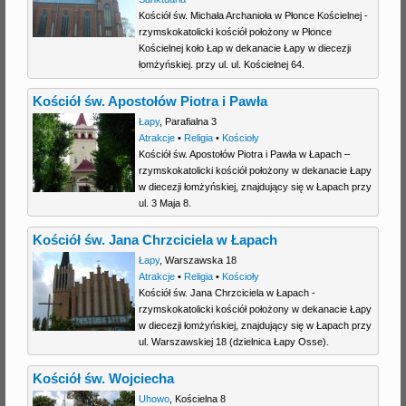
Kościół św. Michała Archanioła w Płonce Kościelnej -
j
rzymskokatolicki kościół położony w Płonce
Kościelnej koło Łap w dekanacie Łapy w diecezji
łomżyńskiej. przy ul. ul. Kościelnej 64.
Kościół św. Apostołów Piotra i Pawła
Łapy
,
Parafialna 3
Atrakcje
•
Religia
•
Kościoły
Kościół św. Apostołów Piotra i Pawła w Łapach –
rzymskokatolicki kościół położony w dekanacie Łapy
w diecezji łomżyńskiej, znajdujący się w Łapach przy
ul. 3 Maja 8.
Kościół św. Jana Chrzciciela w Łapach
Łapy
,
Warszawska 18
Atrakcje
•
Religia
•
Kościoły
Kościół św. Jana Chrzciciela w Łapach -
rzymskokatolicki kościół położony w dekanacie Łapy
w diecezji łomżyńskiej, znajdujący się w Łapach przy
ul. Warszawskiej 18 (dzielnica Łapy Osse).
Kościół św. Wojciecha
Uhowo
,
Kościelna 8