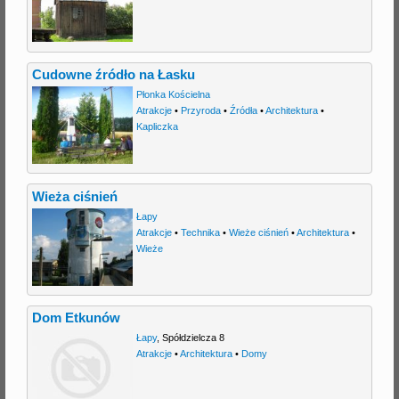
Cudowne źródło na Łasku
Płonka Kościelna
Atrakcje
•
Przyroda
•
Źródła
•
Architektura
•
Kapliczka
Wieża ciśnień
Łapy
Atrakcje
•
Technika
•
Wieże ciśnień
•
Architektura
•
Wieże
Dom Etkunów
Łapy
,
Spółdzielcza 8
Atrakcje
•
Architektura
•
Domy