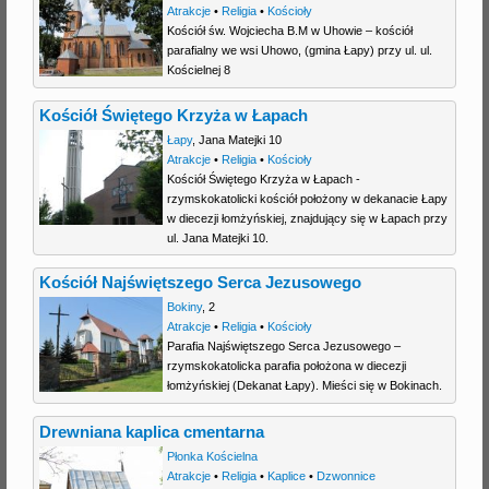
Atrakcje
•
Religia
•
Kościoły
Kościół św. Wojciecha B.M w Uhowie – kościół
parafialny we wsi Uhowo, (gmina Łapy) przy ul. ul.
Kościelnej 8
Kościół Świętego Krzyża w Łapach
Łapy
,
Jana Matejki 10
Atrakcje
•
Religia
•
Kościoły
Kościół Świętego Krzyża w Łapach -
rzymskokatolicki kościół położony w dekanacie Łapy
w diecezji łomżyńskiej, znajdujący się w Łapach przy
ul. Jana Matejki 10.
Kościół Najświętszego Serca Jezusowego
Bokiny
,
2
Atrakcje
•
Religia
•
Kościoły
Parafia Najświętszego Serca Jezusowego –
rzymskokatolicka parafia położona w diecezji
łomżyńskiej (Dekanat Łapy). Mieści się w Bokinach.
Drewniana kaplica cmentarna
Płonka Kościelna
Atrakcje
•
Religia
•
Kaplice
•
Dzwonnice