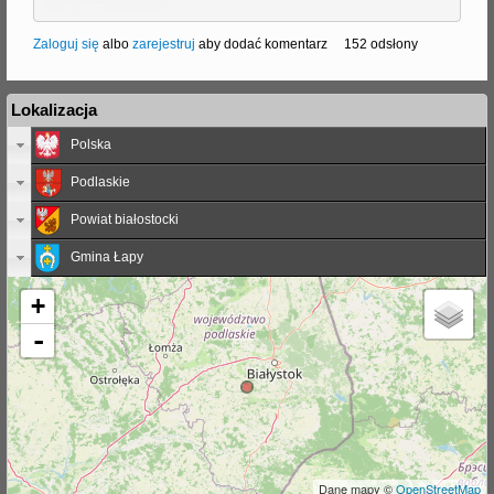
Zaloguj się
albo
zarejestruj
aby dodać komentarz
152 odsłony
Lokalizacja
Polska
Podlaskie
Powiat białostocki
Gmina Łapy
+
-
Dane mapy ©
OpenStreetMap