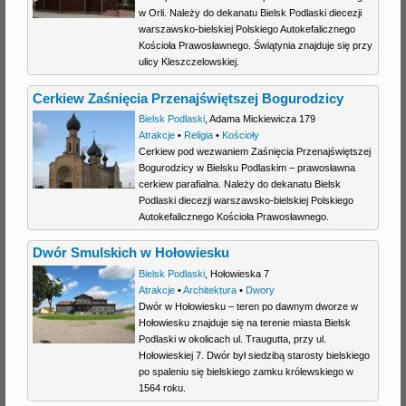
w Orli. Należy do dekanatu Bielsk Podlaski diecezji
warszawsko-bielskiej Polskiego Autokefalicznego
Kościoła Prawosławnego. Świątynia znajduje się przy
ulicy Kleszczelowskiej.
Cerkiew Zaśnięcia Przenajświętszej Bogurodzicy
Bielsk Podlaski
,
Adama Mickiewicza 179
Atrakcje
•
Religia
•
Kościoły
Cerkiew pod wezwaniem Zaśnięcia Przenajświętszej
Bogurodzicy w Bielsku Podlaskim – prawosławna
cerkiew parafialna. Należy do dekanatu Bielsk
Podlaski diecezji warszawsko-bielskiej Polskiego
Autokefalicznego Kościoła Prawosławnego.
Dwór Smulskich w Hołowiesku
Bielsk Podlaski
,
Hołowieska 7
Atrakcje
•
Architektura
•
Dwory
Dwór w Hołowiesku – teren po dawnym dworze w
Hołowiesku znajduje się na terenie miasta Bielsk
Podlaski w okolicach ul. Traugutta, przy ul.
Hołowieskiej 7. Dwór był siedzibą starosty bielskiego
po spaleniu się bielskiego zamku królewskiego w
1564 roku.