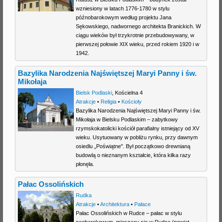
wzniesiony w latach 1776-1780 w stylu
j
późnobarokowym według projektu Jana
Sękowskiego, nadwornego architekta Branickich. W
ciągu wieków był trzykrotnie przebudowywany, w
pierwszej połowie XIX wieku, przed rokiem 1920 i w
1942.
Bazylika Narodzenia Najświętszej Maryi Panny i św.
Mikołaja
Bielsk Podlaski
,
Kościelna 4
Atrakcje
•
Religia
•
Kościoły
Bazylika Narodzenia Najświętszej Maryi Panny i św.
Mikołaja w Bielsku Podlaskim – zabytkowy
rzymskokatolicki kościół parafialny istniejący od XV
wieku. Usytuowany w pobliżu rynku, przy dawnym
osiedlu „Poświątne". Był początkowo drewnianą
budowlą o nieznanym kształcie, która kilka razy
płonęła.
Pałac Ossolińskich
Rudka
Atrakcje
•
Architektura
•
Pałace
Pałac Ossolińskich w Rudce – pałac w stylu
neobarokowym, mieszący się w Rudce (powiat