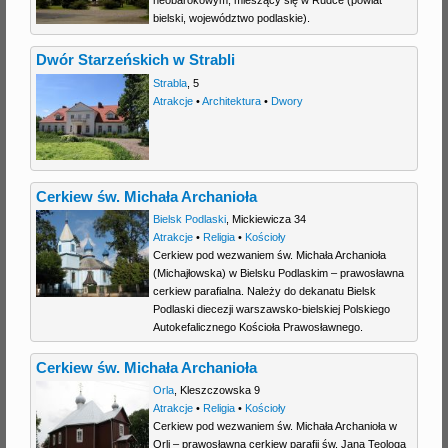
bielski, województwo podlaskie).
Dwór Starzeńskich w Strabli
Strabla
,
5
Atrakcje
•
Architektura
•
Dwory
Cerkiew św. Michała Archanioła
Bielsk Podlaski
,
Mickiewicza 34
Atrakcje
•
Religia
•
Kościoły
Cerkiew pod wezwaniem św. Michała Archanioła
(Michajłowska) w Bielsku Podlaskim – prawosławna
cerkiew parafialna. Należy do dekanatu Bielsk
Podlaski diecezji warszawsko-bielskiej Polskiego
Autokefalicznego Kościoła Prawosławnego.
Cerkiew św. Michała Archanioła
Orla
,
Kleszczowska 9
Atrakcje
•
Religia
•
Kościoły
Cerkiew pod wezwaniem św. Michała Archanioła w
Orli – prawosławna cerkiew parafii św. Jana Teologa