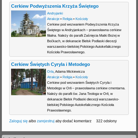
Cerkiew Podwyższenia Krzyża Świętego
Andryjanki
Atrakcje
•
Religia
•
Kościoły
Cerkiew pod wezwaniem Podwyższenia Krzyża
Świętego w Andryjankach – prawosławna cerkiew
filialna. Należy do parafii Zaśnięcia Matki Bożej w
Boćkach, w dekanacie Bielsk Podlaski diecezji
warszawsko-bielskiej Polskiego Autokefalicznego
Kościoła Prawosławnego.
Cerkiew Świętych Cyryla i Metodego
Orla
,
Adama Mickiewicza
Atrakcje
•
Religia
•
Kościoły
Cerkiew pod wezwaniem Świętych Cyryla i
Metodego w Orli – prawosławna cerkiew cmentarna.
Należy do parafii św. Jana Teologa w Orli, w
dekanacie Bielsk Podlaski diecezji warszawsko-
bielskiej Polskiego Autokefalicznego Kościoła
Prawosławnego.
Zaloguj się
albo
zarejestruj
aby dodać komentarz
322 odsłony