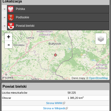
Lokalizacja
Polska
Podlaskie
Powiat bielski
+
-
Dane mapy ©
OpenStreetMap
Powiat bielski
Liczba mieszkańców
58 225
2
Obszar
1 385,20 km
Strona WWW
Strona w Wikipedii