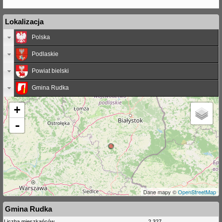
Lokalizacja
Polska
Podlaskie
Powiat bielski
Gmina Rudka
+
-
Dane mapy ©
OpenStreetMap
Gmina Rudka
Liczba mieszkańców
2 327