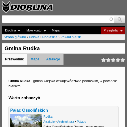
Jump to navigation
Dioblina
Moje konto
Mapa
Przeglądaj
Strona główna
›
Polska
›
Podlaskie
›
Powiat bielski
J
Gmina Rudka
e
Przewodnik
Mapa
Atrakcje
s
t
e
Gmina Rudka
- gmina wiejska w województwie podlaskim, w powiecie
bielskm.
ś
Warto zobaczyć
t
u
Pałac Ossolińskich
t
Rudka
Atrakcje
•
Architektura
•
Pałace
a
Pałac Ossolińskich w Rudce – pałac w stylu