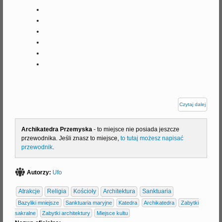
Czytaj dalej
Archikatedra Przemyska
- to miejsce nie posiada jeszcze
przewodnika. Jeśli znasz to miejsce,
to tutaj możesz napisać
przewodnik
.
Autorzy:
Ufo
Atrakcje
Religia
Kościoły
Architektura
Sanktuaria
Bazyliki mniejsze
Sanktuaria maryjne
Katedra
Archikatedra
Zabytki
sakralne
Zabytki architektury
Miejsce kultu