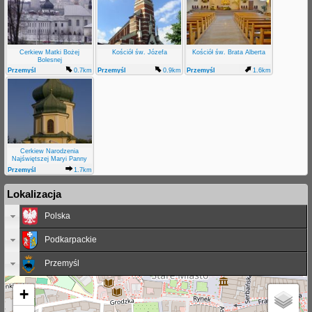
Cerkiew Matki Bożej
Kościół św. Józefa
Kościół św. Brata Alberta
Bolesnej
Przemyśl
0.7km
Przemyśl
0.9km
Przemyśl
1.6km
Cerkiew Narodzenia
Najświętszej Maryi Panny
Przemyśl
1.7km
Lokalizacja
Polska
Podkarpackie
Przemyśl
+