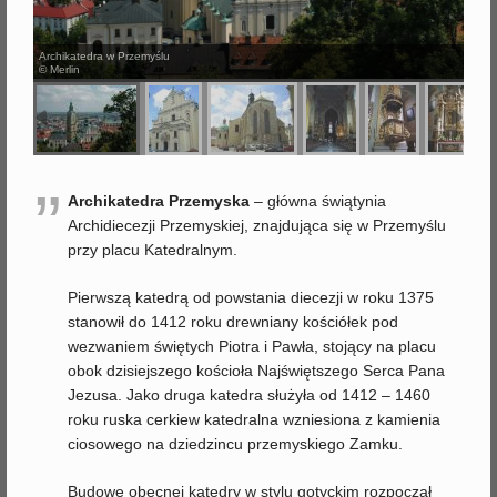
j
Archikatedra w Przemyślu
© Merlin
”
Archikatedra Przemyska
– główna świątynia
Archidiecezji Przemyskiej, znajdująca się w Przemyślu
przy placu Katedralnym.
Pierwszą katedrą od powstania diecezji w roku 1375
stanowił do 1412 roku drewniany kościółek pod
wezwaniem świętych Piotra i Pawła, stojący na placu
obok dzisiejszego kościoła Najświętszego Serca Pana
Jezusa. Jako druga katedra służyła od 1412 – 1460
roku ruska cerkiew katedralna wzniesiona z kamienia
ciosowego na dziedzincu przemyskiego Zamku.
Budowę obecnej katedry w stylu gotyckim rozpoczął