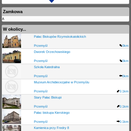
Zamkowa
A
W okolicy...
Pałac Biskupów Rzymskokatolickich
Przemyśl
0km
Dworek Orzechowskiego
Przemyśl
0km
Szkoła Katedralna
Przemyśl
0km
Muzeum Archidiecezjalne w Przemyślu
Przemyśl
0.1km
Stary Pałac Biskupi
Przemyśl
0.1km
Pałac biskupa Kierskiego
Przemyśl
0.1km
Kamienica przy Fredry 8