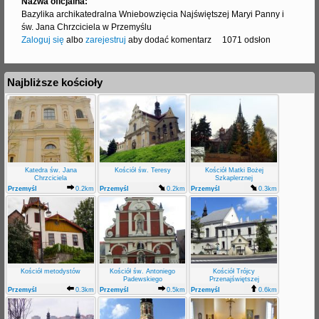
Nazwa oficjalna:
Bazylika archikatedralna Wniebowzięcia Najświętszej Maryi Panny i
św. Jana Chrzciciela w Przemyślu
Zaloguj się
albo
zarejestruj
aby dodać komentarz
1071 odsłon
Najbliższe kościoły
Katedra św. Jana
Kościół św. Teresy
Kościół Matki Bożej
Chrzciciela
Szkaplerznej
Przemyśl
0.2km
Przemyśl
0.2km
Przemyśl
0.3km
Kościół metodystów
Kościół św. Antoniego
Kościół Trójcy
Padewskiego
Przenajświętszej
Przemyśl
0.3km
Przemyśl
0.5km
Przemyśl
0.6km
Zasanie