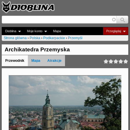
Jump to navigation
Dioblina
Moje konto
Mapa
Przeglądaj
Strona główna
›
Polska
›
Podkarpackie
›
Przemyśl
J
Archikatedra Przemyska
e
Przewodnik
Mapa
Atrakcje
s
t
e
ś
t
u
t
a