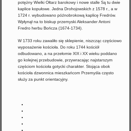
potężny Wielki Ołtarz barokowy i nowe stalle Są tu dwie
kaplice kopułowe. Jedna Drohojowskich z 1578 r., a w
1724 r. wybudowano późnobrokową kaplicę Fredrów.
Wpłynął na to biskup przemyski Aleksander Antoni
Fredro herbu Bończa (1674-1734).
W 1733 roku zawaliło się sklepienie, niszcząc częściowo
wyposażenie kościoła. Do roku 1744 kościół
odbudowano, a na przełomie XIX i XX wieku poddano
go kolejnej przebudowie, przywracając najstarszym
częściom kościoła gotycki charakter. Stojąca obok
kościoła dzwonnica mieszkańcom Przemyśla często
służy za punkt orientacyjny.