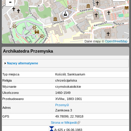
-
Dane mapy ©
OpenStreetMap
Archikatedra Przemyska
S
Nazwy alternatywne
h
o
Typ miejsca
Kościół, Sanktuarium
w
Religia
chrześcijańska
Wyznanie
rzymskokatolickie
Ukończono
1460-1549
Przebudowano
XVIIIw., 1883-1901
Przemyśl
Adres
Zamkowa 3
GPS
49.78099, 22.76818
Strona w Wikipedii
A-425 z 06.06.1983