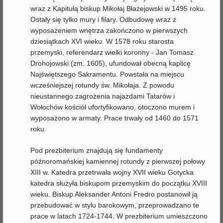
wraz z Kapitułą biskup Mikołaj Błażejowski w 1495 roku.
Ostały się tylko mury i filary. Odbudowę wraz z
wyposażeniem wnętrza zakończono w pierwszych
dziesiątkach XVI wieku. W 1578 roku starosta
przemyski, referendarz wielki koronny - Jan Tomasz
Drohojowski (zm. 1605), ufundował obecną kaplicę
Najświętszego Sakramentu. Powstała na miejscu
wcześniejszej rotundy św. Mikołaja. Z powodu
nieustannego zagrożenia najazdami Tatarów i
Wołochów kościół ufortyfikowano, otoczono murem i
wyposażono w armaty. Prace trwały od 1460 do 1571
roku.
Pod prezbiterium znajdują się fundamenty
późnoromańskiej kamiennej rotundy z pierwszej połowy
XIII w. Katedra przetrwała wojny XVII wieku Gotycka
katedra służyła biskupom przemyskim do początku XVIII
wieku. Biskup Aleksander Antoni Fredro postanowił ją
przebudować w stylu barokowym, przeprowadzano te
prace w latach 1724-1744. W prezbiterium umieszczono