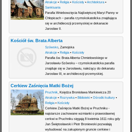
Atrakcje
•
Religia
•
Kościoły
•
Architektura
•
Sanktuaria
Parafia Wniebowzięcia Najświętszej Maryi Panny w
Chłopicach – parafia rzymskokatolicka znajdująca
się w archidiecezji przemyskiej w dekanacie
Jarosław II.
Kościół św. Brata Alberta
Szówsko
,
Zamojska
Atrakcje
•
Religia
•
Kościoły
Parafia św. Brata Alberta Chmielowskiego w
Jarosławiu-Szówsku – rzymskokatolicka parafia
znajduje się w Jarosławiu, należący do dekanatu
Jarosław III, w archidiecezji przemyskiej.
Cerkiew Zaśnięcia Matki Bożej
Pruchnik
,
Księdza Bronisława Markiewicza 20
Atrakcje
•
Rozrywka
•
Biblioteki
•
Ośrodki kultury
•
Religia
•
Kościoły
Cerkiew Zaśnięcia Matki Bożej w Pruchniku -
najstarsze zachowane wzmianki o prawosławnej
cerkwi w Pruchniku sięgają 8 kwietnia 1611 roku gdy
Jan Świętosławski i Piotr Broniewski pozwalają
wybudować na zakupionym gruncie cerkiew i