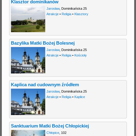
Klasztor dominikanów
Jarosław
,
Dominikańska 25
Atrakcje
•
Religia
•
Klasztory
Bazylika Matki Bożej Bolesnej
Jarosław
,
Dominikańska 25
Atrakcje
•
Religia
•
Kościoły
Kaplica nad cudownym źródłem
Jarosław
,
Dominikańska 25
Atrakcje
•
Religia
•
Kaplice
Sanktuarium Matki Bożej Chłopickiej
Chłopice
,
102