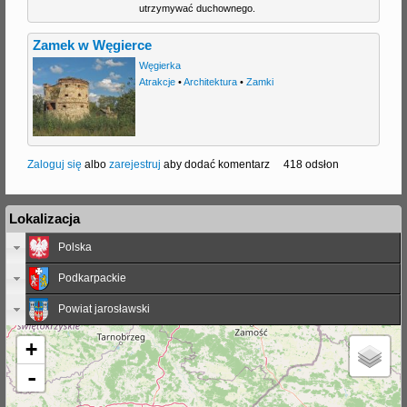
utrzymywać duchownego.
Zamek w Węgierce
Węgierka
Atrakcje
•
Architektura
•
Zamki
Zaloguj się
albo
zarejestruj
aby dodać komentarz
418 odsłon
Lokalizacja
Polska
Podkarpackie
Powiat jarosławski
+
-