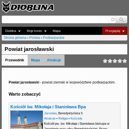
Jump to navigation
Dioblina
Moje konto
Mapa
Przeglądaj
Strona główna
›
Polska
›
Podkarpackie
J
Powiat jarosławski
e
Przewodnik
Mapa
Atrakcje
s
t
e
Powiat jarosławski
- powiat ziemski w województwie podkarpackim.
ś
Warto zobaczyć
t
Kościół św. Mikołaja i Stanisława Bpa
u
Jarosław
,
Benedyktyńska 5
t
Atrakcje
•
Religia
•
Kościoły
Kościół pw. św. Mikołaja i Stanisława biskupa w
a
Jarosławiu przy ulicy Benedyktyńskiej. Przez