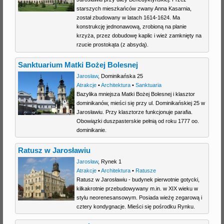
starszych mieszkańców zwany Anna Kasarnia,
j
został zbudowany w latach 1614-1624. Ma
konstrukcję jednonawową, zrobioną na planie
krzyża, przez dobudowę kaplic i wież zamknięty na
rzucie prostokąta (z absydą).
Sanktuarium Matki Bożej Bolesnej
Jarosław
,
Dominikańska 25
Atrakcje
•
Architektura
•
Sanktuaria
Bazylika mniejsza Matki Bożej Bolesnej i klasztor
dominikanów, mieści się przy ul. Dominikańskiej 25 w
Jarosławiu. Przy klasztorze funkcjonuje parafia.
Obowiązki duszpasterskie pełnią od roku 1777 oo.
dominikanie.
Ratusz w Jarosławiu
Jarosław
,
Rynek 1
Atrakcje
•
Architektura
•
Ratusze
Ratusz w Jarosławiu - budynek pierwotnie gotycki,
kilkakrotnie przebudowywany m.in. w XIX wieku w
stylu neorenesansowym. Posiada wieżę zegarową i
cztery kondygnacje. Mieści się pośrodku Rynku.