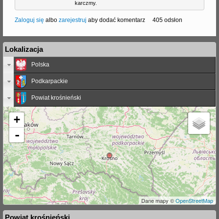
karczmy.
Zaloguj się
albo
zarejestruj
aby dodać komentarz
405 odsłon
Lokalizacja
Polska
Podkarpackie
Powiat krośnieński
+
-
Dane mapy ©
OpenStreetMap
Powiat krośnieński