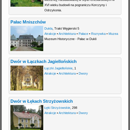
XVI wieku budowli na pograniczu Korczyny i
j
Odrzykonia.
Pałac Mniszchów
Dukla
,
Trakt Węgierski 5
Atrakcje
•
Architektura
•
Pałace
•
Rozrywka
•
Muzea
Muzeum Historyczne - Pałac w Dukli
Dwór w Łączkach Jagiellońskich
Łączki Jagiellońskie
,
1
Atrakcje
•
Architektura
•
Dwory
Dwór w Łękach Strzyżowskich
Łęki Strzyżowskie
,
298
Atrakcje
•
Architektura
•
Dwory