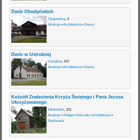
Dwór Obodyńskich
Targowiska
,
4
Atrakcje
•
Architektura
•
Dwory
Dwór w Ustrobnej
Ustrobna
,
337
Atrakcje
•
Architektura
•
Dwory
Kościół Znalezienia Krzyża Świętego i Pana Jezusa
Ukrzyżowanego
Klimkówka
,
101
Atrakcje
•
Religia
•
Kościoły
•
Architektura
•
Sanktuaria