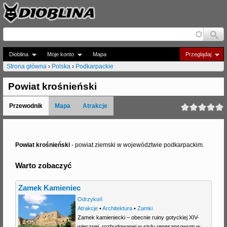
Jump to navigation
Dioblina
Moje konto
Mapa
Przeglądaj
Strona główna
›
Polska
›
Podkarpackie
J
Powiat krośnieński
e
Przewodnik
Mapa
Atrakcje
s
t
e
Powiat krośnieński
- powiat ziemski w województwie podkarpackim.
ś
Warto zobaczyć
t
Zamek Kamieniec
u
Odrzykoń
t
Atrakcje
•
Architektura
•
Zamki
Zamek kamieniecki – obecnie ruiny gotyckiej XIV-
a
wiecznej, rozbudowanej w stylu renesansowym w