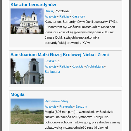
Klasztor bernardynów
Dukla
,
Pocztowa 5
Atrakcje
•
Religia
•
Klasztory
Klasztor oo. Bernardynów w Dukli powstał w 1741 r.
Fundatorem był właściciel miasta Józef Mniszech.
Klasztor i kościół są głównym miejscem kultu św.
Jana z Dukli, świątobliwego zakonnika
bernardyńskiej prowincji z XV w.
Sanktuarium Matki Bożej Królowej Nieba i Ziemi
Jaśliska
,
1
Atrakcje
•
Religia
•
Kościoły
•
Architektura
•
Sanktuaria
Mogiła
Rymanów-Zdrój
Atrakcje
•
Przyroda
•
Szczyty
Mogiła (606 m n.p.m.) – wzniesienie w Beskidzie
Niskim, na zachód od Rymanowa-Zdroju. Na
północno-zachodnim stoku góry, przy drodze zwanej
Lubatowską można odnaleźć resztki dawnej