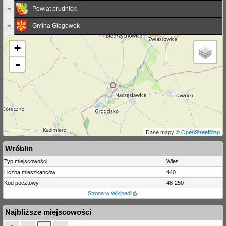
Powiat prudnicki
Gmina Głogówek
+
-
Dane mapy ©
OpenStreetMap
Wróblin
Typ miejscowości
Wieś
Liczba mieszkańców
440
Kod pocztowy
48-250
Strona w Wikipedii
Najbliższe miejscowości