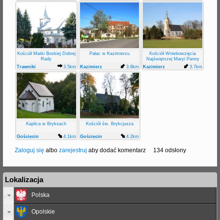
Kościół Matki Boskiej Dobrej
Pałac w Kazimierzu
Kościół Wniebowzięcia
Rady
Najświętszej Maryi Panny
Trawniki
3.5km
Kazimierz
3.6km
Kazimierz
3.7km
Kaplica w Bryksach
Kościół św. Brykcjusza
Gościęcin
4.1km
Gościęcin
4.2km
Zaloguj się
albo
zarejestruj
aby dodać komentarz
134 odsłony
Lokalizacja
Polska
Opolskie