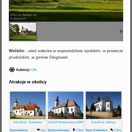
j
2011-10 Wróblin 01
© Sicherlich
Wróblin
- wieś sołecka w województwie opolskim, w powiecie
prudnickim, w gminie Głogówek.
Autorzy:
Ufo
Atrakcje w okolicy
Kościół św. Stanisława
Kościół Wniebowzięcia NMP
Kościół św. Barbary
Naczęsławice
1km
Biedrzychowice
2.5km
Stare Kotkowice
3.5km