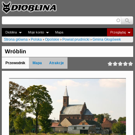
Jump to navigation
Dioblina
Moje konto
Mapa
Przeglądaj
Strona główna
›
Polska
›
Opolskie
›
Powiat prudnicki
›
Gmina Głogówek
J
Wróblin
e
Przewodnik
Mapa
Atrakcje
s
t
e
ś
t
u
t
a