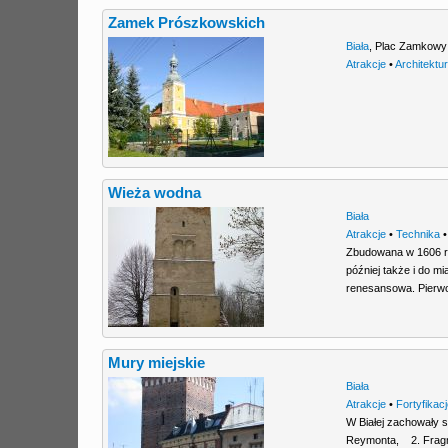
Zamek Prószkowskich
Biała
,
Plac Zamkowy
Atrakcje
•
Architektu
Wieża wodna
Biała
Atrakcje
•
Technika
Zbudowana w 1606 r
później także i do m
renesansowa. Pierwo
Mury miejskie
Biała
Atrakcje
•
Fortyfikac
W Białej zachowały 
Reymonta, 2. Fragme