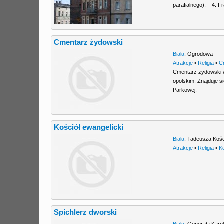
parafialnego), 4. Fr
Cmentarz żydowski
Biała
,
Ogrodowa
Atrakcje
•
Religia
•
C
Cmentarz żydowski w 
opolskim. Znajduje 
Parkowej.
Kościół ewangelicki
Biała
,
Tadeusza Kośc
Atrakcje
•
Religia
•
K
Spichlerz dworski
Biała
,
Generała Karo