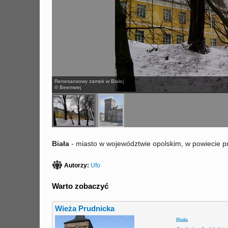
Renesansowy zamek w Białej
© Beemwej
Biała
- miasto w województwie opolskim, w powiecie p
Autorzy:
Ufo
Warto zobaczyć
Wieża Prudnicka
Biała