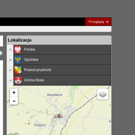
Przeglądaj
Lokalizacja
Polska
Opolskie
Powiat prudnicki
Gmina Biała
+
-