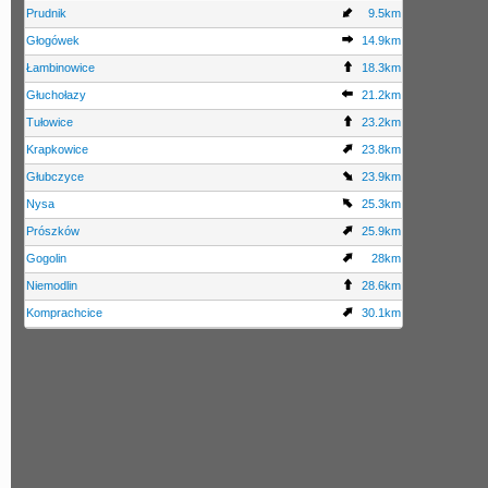
Prudnik
9.5km
Głogówek
14.9km
Łambinowice
18.3km
Głuchołazy
21.2km
Tułowice
23.2km
Krapkowice
23.8km
Głubczyce
23.9km
Nysa
25.3km
Prószków
25.9km
Gogolin
28km
Niemodlin
28.6km
Komprachcice
30.1km