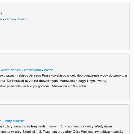
 5
ra
•
Zamki
•
Pałace
•
Wieże ciśnień
•
Architektura
•
Wieże
oku przez hrabiego Jerzego Prószkowskiego w celu doprowadzenia wody do zamku, a
iasta. Do instalacji użyto rur drewnianych. Murowana z cegły i otynkowana,
tnie posiadała dach kryty gontem. Odnowiona w 1959 roku.
je
•
Mury miejskie
się cztery zasadnicze fragmenty murów: 1. Fragment przy ulicy Władysława
nt przy ulicy Szkolnej, 3. Fragment przy ulicy Góra Wolności (w pobliżu kościoła