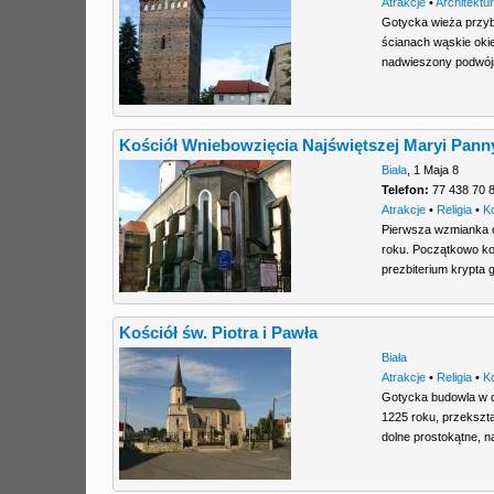
Atrakcje
•
Architektu
Gotycka wieża przyb
ścianach wąskie ok
nadwieszony podwój
Kościół Wniebowzięcia Najświętszej Maryi Pann
Biała
,
1 Maja 8
Telefon:
77 438 70 
Atrakcje
•
Religia
•
K
Pierwsza wzmianka o
roku. Początkowo ko
prezbiterium krypta 
Kościół św. Piotra i Pawła
Biała
Atrakcje
•
Religia
•
K
Gotycka budowla w d
1225 roku, przekszta
dolne prostokątne, 