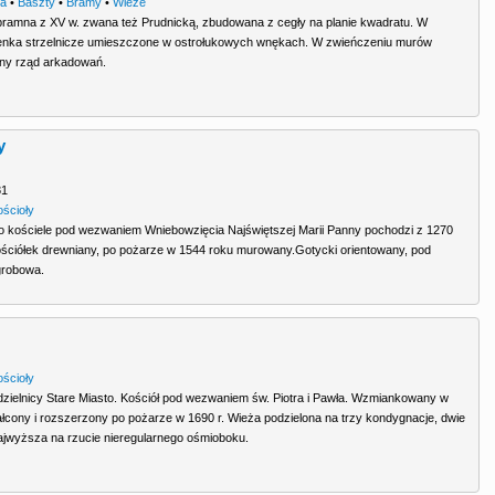
ra
•
Baszty
•
Bramy
•
Wieże
ramna z XV w. zwana też Prudnicką, zbudowana z cegły na planie kwadratu. W
ienka strzelnicze umieszczone w ostrołukowych wnękach. W zwieńczeniu murów
ny rząd arkadowań.
y
81
ościoły
 kościele pod wezwaniem Wniebowzięcia Najświętszej Marii Panny pochodzi z 1270
ściółek drewniany, po pożarze w 1544 roku murowany.Gotycki orientowany, pod
grobowa.
ościoły
zielnicy Stare Miasto. Kościół pod wezwaniem św. Piotra i Pawła. Wzmiankowany w
łcony i rozszerzony po pożarze w 1690 r. Wieża podzielona na trzy kondygnacje, dwie
najwyższa na rzucie nieregularnego ośmioboku.