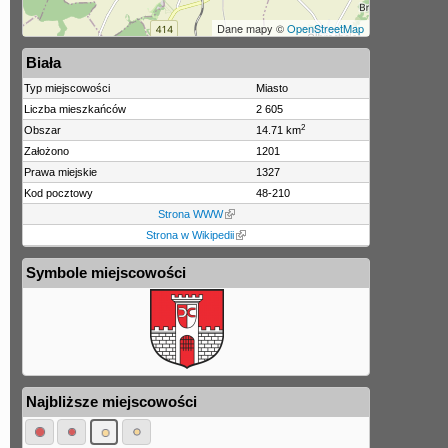
Dane mapy ©
OpenStreetMap
Biała
Typ miejscowości
Miasto
Liczba mieszkańców
2 605
2
Obszar
14.71 km
Założono
1201
Prawa miejskie
1327
Kod pocztowy
48-210
Strona WWW
Strona w Wikipedii
Symbole miejscowości
Najbliższe miejscowości