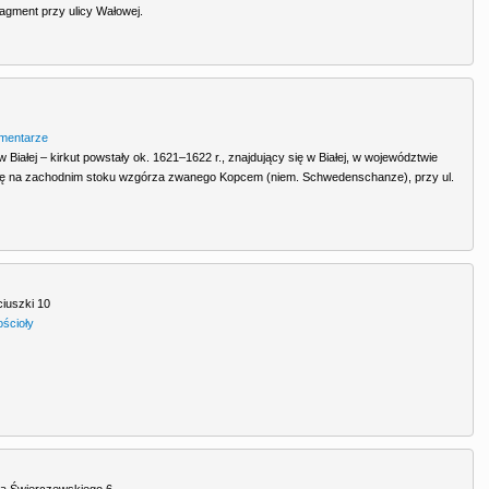
agment przy ulicy Wałowej.
mentarze
Białej – kirkut powstały ok. 1621–1622 r., znajdujący się w Białej, w województwie
się na zachodnim stoku wzgórza zwanego Kopcem (niem. Schwedenschanze), przy ul.
iuszki 10
ościoły
la Świerczewskiego 6