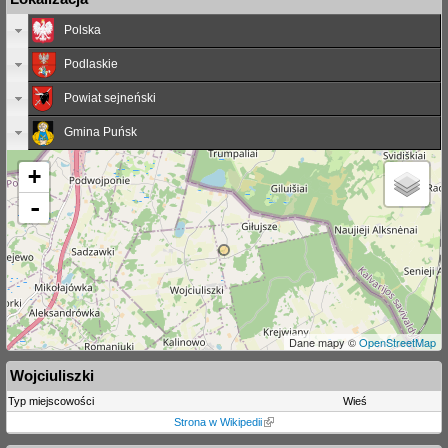
Polska
Podlaskie
Powiat sejneński
Gmina Puńsk
+
-
Dane mapy ©
OpenStreetMap
Wojciuliszki
Typ miejscowości
Wieś
Strona w Wikipedii