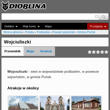
Jump to navigation
Dioblina
Moje konto
Mapa
Przeglądaj
Strona główna
›
Polska
›
Podlaskie
›
Powiat sejneński
›
Gmina Puńsk
J
Wojciuliszki
e
Przewodnik
Mapa
Atrakcje
s
t
e
Wojciuliszki
- wieś w województwie podlaskim, w powiecie
sejneńskim, w gminie Puńsk.
ś
t
Atrakcje w okolicy
u
t
a