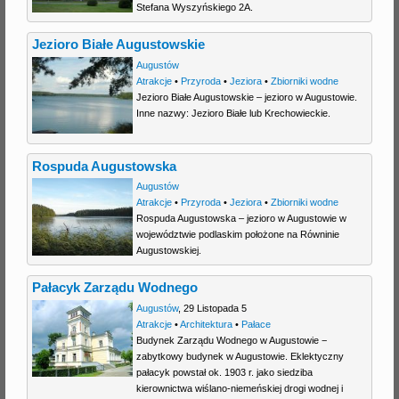
Stefana Wyszyńskiego 2A.
Jezioro Białe Augustowskie
Augustów
Atrakcje
•
Przyroda
•
Jeziora
•
Zbiorniki wodne
Jezioro Białe Augustowskie – jezioro w Augustowie.
Inne nazwy: Jezioro Białe lub Krechowieckie.
Rospuda Augustowska
Augustów
Atrakcje
•
Przyroda
•
Jeziora
•
Zbiorniki wodne
Rospuda Augustowska – jezioro w Augustowie w
województwie podlaskim położone na Równinie
Augustowskiej.
Pałacyk Zarządu Wodnego
Augustów
,
29 Listopada 5
Atrakcje
•
Architektura
•
Pałace
Budynek Zarządu Wodnego w Augustowie −
zabytkowy budynek w Augustowie. Eklektyczny
pałacyk powstał ok. 1903 r. jako siedziba
kierownictwa wiślano-niemeńskiej drogi wodnej i