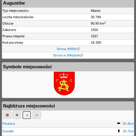
Augustów
Typ miejscowości
Miasto
Liczba mieszkańców
30 799
2
Obszar
80.90 km
Założono
1550
Prawa miejskie
1557
Kod pocztowy
16-300
Strona WWW
Strona w Wikipedii
Symbole miejscowości
Najbliższe miejscowości
Pisanica
26.4km
Suwałki
28.7km