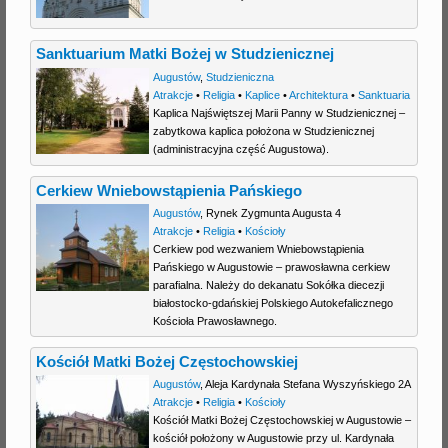
Sanktuarium Matki Bożej w Studzienicznej
Augustów
,
Studzieniczna
Atrakcje
•
Religia
•
Kaplice
•
Architektura
•
Sanktuaria
Kaplica Najświętszej Marii Panny w Studzienicznej –
zabytkowa kaplica położona w Studzienicznej
(administracyjna część Augustowa).
Cerkiew Wniebowstąpienia Pańskiego
Augustów
,
Rynek Zygmunta Augusta 4
Atrakcje
•
Religia
•
Kościoły
Cerkiew pod wezwaniem Wniebowstąpienia
Pańskiego w Augustowie – prawosławna cerkiew
parafialna. Należy do dekanatu Sokółka diecezji
białostocko-gdańskiej Polskiego Autokefalicznego
Kościoła Prawosławnego.
Kościół Matki Bożej Częstochowskiej
Augustów
,
Aleja Kardynała Stefana Wyszyńskiego 2A
Atrakcje
•
Religia
•
Kościoły
Kościół Matki Bożej Częstochowskiej w Augustowie –
kościół położony w Augustowie przy ul. Kardynała