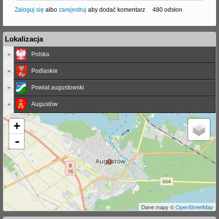
Zaloguj się
albo
zarejestruj
aby dodać komentarz
480 odsłon
Lokalizacja
Polska
Podlaskie
Powiat augustowski
Augustów
+
-
Dane mapy ©
OpenStreetMap