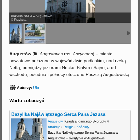
j
Bazylika NSPJ w Augustowie
© Przykuta
Augustów
(lit.
Augustavas
ros.
Августов
) – miasto
powiatowe położone w województwie podlaskim, nad rzeką
Nettą, pomiędzy jeziorami Necko, Białym i Sajno, a od
wschodu, południa i północy otoczone Puszczą Augustowską.
Autorzy:
Ufo
Warto zobaczyć
Bazylika Najświętszego Serca Pana Jezusa
Augustów
,
Księdza Igancego Skorupki 4
Atrakcje
•
Religia
•
Kościoły
Bazylika Najświętszego Serca Pana Jezusa w
Augustowie – świątynia w Augustowie.