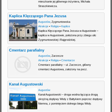
mieszkanie jej głównego inżyniera, Michała
Straszkiewicza.
Kaplica Klęczącego Pana Jezusa
Augustów
,
Zygmuntowska
Atrakcje
•
Religia
•
Kaplice
Kaplica Klęczącego Pana Jezusa w Augustowie –
kaplica w Augustowie, położona przy zbiegu ulic
Zygmuntowskiej i Rajgrodzkiej.
Cmentarz parafialny
Augustów
,
Zarzecze
Atrakcje
•
Religia
•
Cmentarze
Cmentarz parafialny – ul. Zarzecze, główny
cmentarz Augustowa, założony na pocz.
Kanał Augustowski
Augustów
Kanał Augustowski – droga wodna łącząca drogą
okrężną dopływy Wisły z Bałtykiem poprzez dopływy
Niemna, z pominięciem dolnego biegu Wisły.