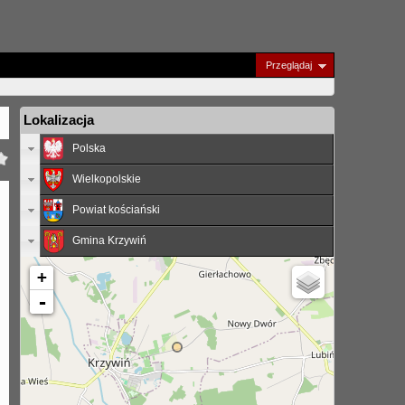
Przeglądaj
Lokalizacja
Polska
Wielkopolskie
Powiat kościański
Gmina Krzywiń
+
-