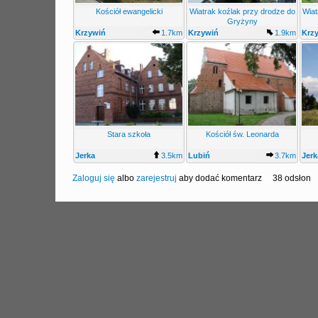
Kościół ewangelicki
Wiatrak koźlak przy drodze do
Wiat
Gryżyny
Krzywiń
1.7km
Krzywiń
1.9km
Krz
Stara szkoła
Kościół św. Leonarda
Jerka
3.5km
Lubiń
3.7km
Jerk
Zaloguj się
albo
zarejestruj
aby dodać komentarz
38 odsłon