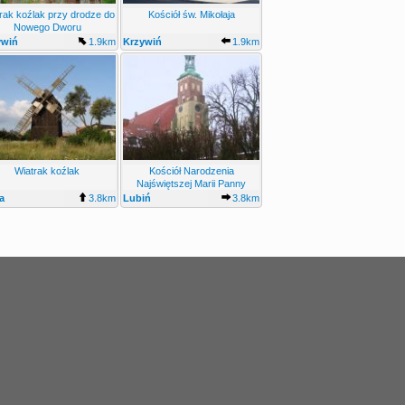
rak koźlak przy drodze do
Kościół św. Mikołaja
Nowego Dworu
ywiń
1.9km
Krzywiń
1.9km
Wiatrak koźlak
Kościół Narodzenia
Najświętszej Marii Panny
a
3.8km
Lubiń
3.8km