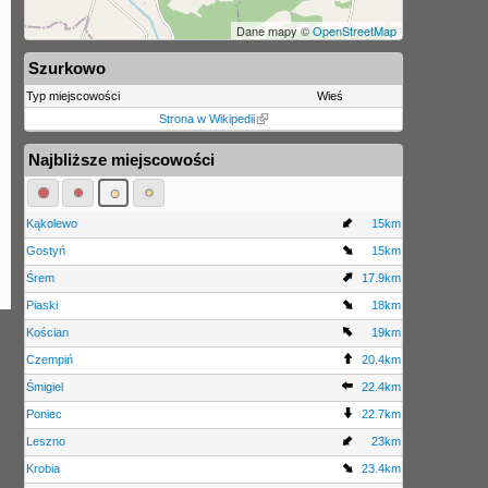
Dane mapy ©
OpenStreetMap
Szurkowo
Typ miejscowości
Wieś
Strona w Wikipedii
Najbliższe miejscowości
Kąkolewo
15km
Gostyń
15km
Śrem
17.9km
Piaski
18km
Kościan
19km
Czempiń
20.4km
Śmigiel
22.4km
Poniec
22.7km
Leszno
23km
Krobia
23.4km