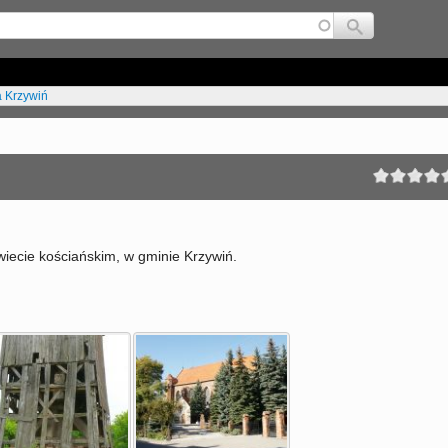
Jump to navigation
 Krzywiń
iecie kościańskim, w gminie Krzywiń.