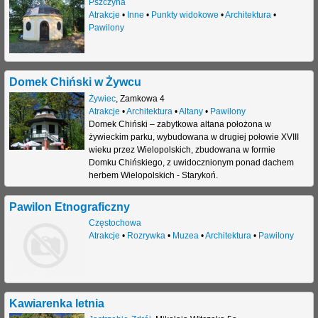
Pszczyna
Atrakcje
•
Inne
•
Punkty widokowe
•
Architektura
•
j
Pawilony
Domek Chiński w Żywcu
Żywiec
,
Zamkowa 4
Atrakcje
•
Architektura
•
Altany
•
Pawilony
Domek Chiński – zabytkowa altana położona w
żywieckim parku, wybudowana w drugiej połowie XVIII
wieku przez Wielopolskich, zbudowana w formie
Domku Chińskiego, z uwidocznionym ponad dachem
herbem Wielopolskich - Starykoń.
Pawilon Etnograficzny
Częstochowa
Atrakcje
•
Rozrywka
•
Muzea
•
Architektura
•
Pawilony
Kawiarenka letnia