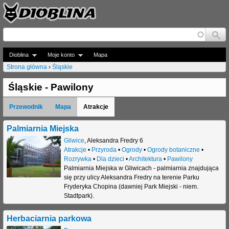
Jump to navigation
Dioblina
Moje konto
Mapa
Strona główna
›
Śląskie
J
Śląskie - Pawilony
e
Przewodnik
Mapa
Atrakcje
s
t
Palmiarnia Miejska
Gliwice
,
Aleksandra Fredry 6
e
Atrakcje
•
Przyroda
•
Ogrody
•
Ogrody botaniczne
•
Rozrywka
•
Dla dzieci
•
Architektura
•
Pawilony
ś
Palmiarnia Miejska w Gliwicach - palmiarnia znajdująca
t
się przy ulicy Aleksandra Fredry na terenie Parku
Fryderyka Chopina (dawniej Park Miejski - niem.
u
Stadtpark).
t
Herbaciarnia parkowa
a