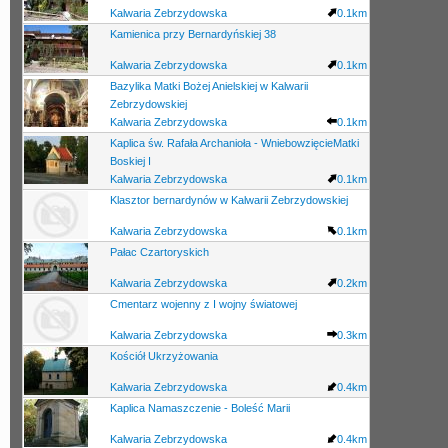
Kalwaria Zebrzydowska
0.1km
Kamienica przy Bernardyńskiej 38
Kalwaria Zebrzydowska
0.1km
Bazylika Matki Bożej Anielskiej w Kalwarii
Zebrzydowskiej
Kalwaria Zebrzydowska
0.1km
Kaplica św. Rafała Archanioła - WniebowzięcieMatki
Boskiej I
Kalwaria Zebrzydowska
0.1km
Klasztor bernardynów w Kalwarii Zebrzydowskiej
Kalwaria Zebrzydowska
0.1km
Pałac Czartoryskich
Kalwaria Zebrzydowska
0.2km
Cmentarz wojenny z I wojny światowej
Kalwaria Zebrzydowska
0.3km
Kościół Ukrzyżowania
Kalwaria Zebrzydowska
0.4km
Kaplica Namaszczenie - Boleść Marii
Kalwaria Zebrzydowska
0.4km