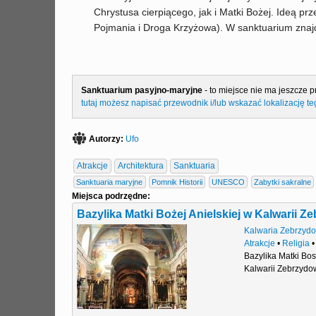
Chrystusa cierpiącego, jak i Matki Bożej. Ideą pr
Pojmania i Droga Krzyżowa). W sanktuarium znajdu
Sanktuarium pasyjno-maryjne
- to miejsce nie ma jeszcze p
tutaj możesz napisać przewodnik i/lub wskazać lokalizację t
Autorzy:
Ufo
Atrakcje
Architektura
Sanktuaria
Sanktuaria maryjne
Pomnik Historii
UNESCO
Zabytki sakralne
Miejsca podrzędne:
Bazylika Matki Bożej Anielskiej w Kalwarii Z
Kalwaria Zebrzyd
Atrakcje
•
Religia
Bazylika Matki Bos
Kalwarii Zebrzydo