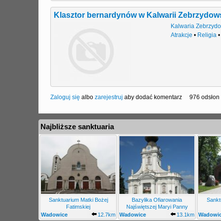
Klasztor bernardynów w Kalwarii Zebrzydows
Kalwaria Zebrzyd
Atrakcje
•
Religia
Zaloguj się
albo
zarejestruj
aby dodać komentarz
976 odsłon
Najbliższe sanktuaria
Sanktuarium Matki Bożej
Bazylika Ofiarowania
Sankt
Fatimskiej
Najświętszej Maryi Panny
Wadowice
12.7km
Wadowice
13.1km
Wadowi