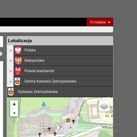
Przeglądaj
Lokalizacja
Polska
Małopolskie
Powiat wadowicki
Gmina Kalwaria Zebrzydowska
Kalwaria Zebrzydowska
+
-