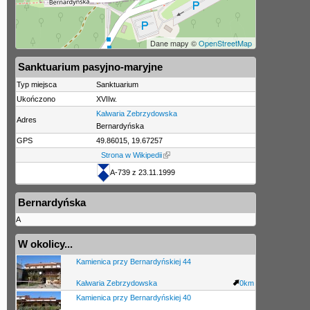
Dane mapy ©
OpenStreetMap
Sanktuarium pasyjno-maryjne
Typ miejsca
Sanktuarium
Ukończono
XVIIw.
Kalwaria Zebrzydowska
Adres
Bernardyńska
GPS
49.86015, 19.67257
Strona w Wikipedii
A-739 z 23.11.1999
Bernardyńska
A
W okolicy...
Kamienica przy Bernardyńskiej 44
Kalwaria Zebrzydowska
0km
Kamienica przy Bernardyńskiej 40