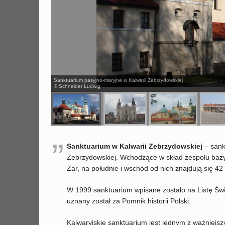
Sanktuarium pasyjno-maryjne w Kalwarii Zebrzydowskiej
© Schneider Ludwig
”
Sanktuarium w Kalwarii Zebrzydowskiej
– sank
Zebrzydowskiej. Wchodzące w skład zespołu bazyli
Żar, na południe i wschód od nich znajdują się 42
W 1999 sanktuarium wpisane zostało na Listę Św
uznany został za Pomnik historii Polski.
Kalwaryjskie sanktuarium jest jednym z ważniejsz