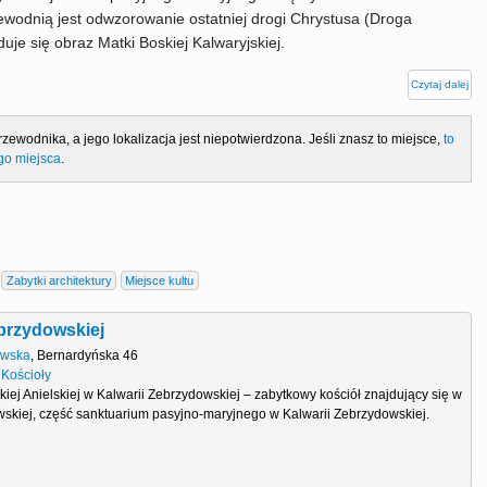
zewodnią jest odwzorowanie ostatniej drogi Chrystusa (Droga
je się obraz Matki Boskiej Kalwaryjskiej.
Czytaj dalej
rzewodnika, a jego lokalizacja jest niepotwierdzona. Jeśli znasz to miejsce,
to
ego miejsca
.
Zabytki architektury
Miejsce kultu
ebrzydowskiej
owska
,
Bernardyńska 46
•
Kościoły
kiej Anielskiej w Kalwarii Zebrzydowskiej – zabytkowy kościół znajdujący się w
wskiej, część sanktuarium pasyjno-maryjnego w Kalwarii Zebrzydowskiej.