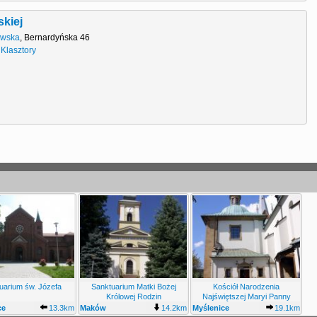
kiej
owska
,
Bernardyńska 46
•
Klasztory
uarium św. Józefa
Sanktuarium Matki Bożej
Kościół Narodzenia
Królowej Rodzin
Najświętszej Maryi Panny
ce
13.3km
Maków
14.2km
Myślenice
19.1km