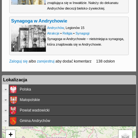
znajdująca się w Inwałdzie. Należy do dekanatu
Andrychów diecezji bielsko-żywieckiej.
Synagoga w Andrychowie
Andrychów
,
Legionów 15
Atrakcje
•
Religia
•
Synagogi
Synagoga w Andrychowie – nieistniejąca synagoga,
która znajdowała się w Andrychowie.
Zaloguj się
albo
zarejestruj
aby dodać komentarz
138 odsłon
Lokalizacja
Polska
Małopolskie
Powiat wadowicki
Gmina Andrychów
+