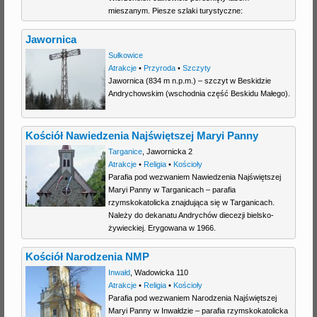
mieszanym. Piesze szlaki turystyczne:
Jawornica
Sułkowice
Atrakcje
•
Przyroda
•
Szczyty
Jawornica (834 m n.p.m.) – szczyt w Beskidzie
Andrychowskim (wschodnia część Beskidu Małego).
Kościół Nawiedzenia Najświętszej Maryi Panny
Targanice
,
Jawornicka 2
Atrakcje
•
Religia
•
Kościoły
Parafia pod wezwaniem Nawiedzenia Najświętszej
Maryi Panny w Targanicach – parafia
rzymskokatolicka znajdująca się w Targanicach.
Należy do dekanatu Andrychów diecezji bielsko-
żywieckiej. Erygowana w 1966.
Kościół Narodzenia NMP
Inwałd
,
Wadowicka 110
Atrakcje
•
Religia
•
Kościoły
Parafia pod wezwaniem Narodzenia Najświętszej
Maryi Panny w Inwałdzie – parafia rzymskokatolicka