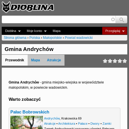
Jump to navigation
Dioblina
Moje konto
Mapa
Przeglądaj
Strona główna
›
Polska
›
Małopolskie
›
Powiat wadowicki
J
Gmina Andrychów
e
Przewodnik
Mapa
Atrakcje
s
t
e
Gmina Andrychów
- gmina miejsko-wiejska w województwie
małopolskim, w powiecie wadowickm.
ś
Warto zobaczyć
t
u
Pałac Bobrowskich
t
Andrychów
,
Krakowska 69
Atrakcje
•
Architektura
•
Pałace
•
Dwory
•
Zamki
a
Zamek Andrychowski nazywany również Pałacem