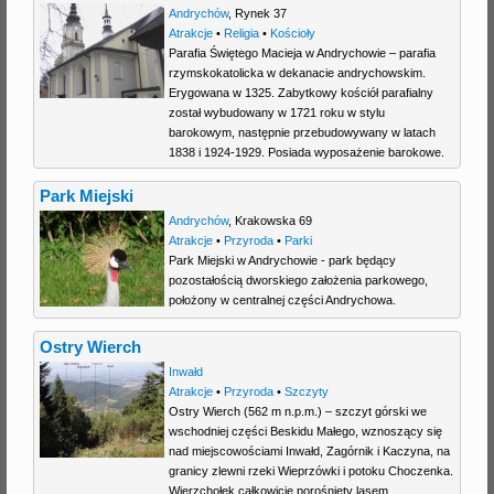
Andrychów
,
Rynek 37
Atrakcje
•
Religia
•
Kościoły
Parafia Świętego Macieja w Andrychowie – parafia
rzymskokatolicka w dekanacie andrychowskim.
Erygowana w 1325. Zabytkowy kościół parafialny
został wybudowany w 1721 roku w stylu
barokowym, następnie przebudowywany w latach
1838 i 1924-1929. Posiada wyposażenie barokowe.
Park Miejski
Andrychów
,
Krakowska 69
Atrakcje
•
Przyroda
•
Parki
Park Miejski w Andrychowie - park będący
pozostałością dworskiego założenia parkowego,
położony w centralnej części Andrychowa.
Ostry Wierch
Inwałd
Atrakcje
•
Przyroda
•
Szczyty
Ostry Wierch (562 m n.p.m.) – szczyt górski we
wschodniej części Beskidu Małego, wznoszący się
nad miejscowościami Inwałd, Zagórnik i Kaczyna, na
granicy zlewni rzeki Wieprzówki i potoku Choczenka.
Wierzchołek całkowicie porośnięty lasem