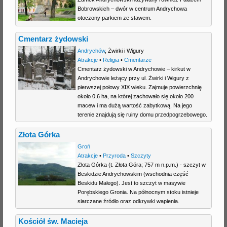
Bobrowskich – dwór w centrum Andrychowa
j
otoczony parkiem ze stawem.
Cmentarz żydowski
Andrychów
,
Żwirki i Wigury
Atrakcje
•
Religia
•
Cmentarze
Cmentarz żydowski w Andrychowie – kirkut w
Andrychowie leżący przy ul. Żwirki i Wigury z
pierwszej połowy XIX wieku. Zajmuje powierzchnię
około 0,6 ha, na której zachowało się około 200
macew i ma dużą wartość zabytkową. Na jego
terenie znajdują się ruiny domu przedpogrzebowego.
Złota Górka
Groń
Atrakcje
•
Przyroda
•
Szczyty
Złota Górka (t. Złota Góra; 757 m n.p.m.) - szczyt w
Beskidzie Andrychowskim (wschodnia część
Beskidu Małego). Jest to szczyt w masywie
Porębskiego Gronia. Na północnym stoku istnieje
siarczane źródło oraz odkrywki wapienia.
Kościół św. Macieja