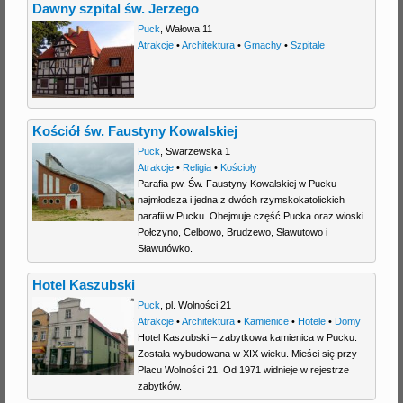
Dawny szpital św. Jerzego
Puck
,
Wałowa 11
Atrakcje
•
Architektura
•
Gmachy
•
Szpitale
Kościół św. Faustyny Kowalskiej
Puck
,
Swarzewska 1
Atrakcje
•
Religia
•
Kościoły
Parafia pw. Św. Faustyny Kowalskiej w Pucku –
najmłodsza i jedna z dwóch rzymskokatolickich
parafii w Pucku. Obejmuje część Pucka oraz wioski
Połczyno, Celbowo, Brudzewo, Sławutowo i
Sławutówko.
Hotel Kaszubski
Puck
,
pl. Wolności 21
Atrakcje
•
Architektura
•
Kamienice
•
Hotele
•
Domy
Hotel Kaszubski – zabytkowa kamienica w Pucku.
Została wybudowana w XIX wieku. Mieści się przy
Placu Wolności 21. Od 1971 widnieje w rejestrze
zabytków.