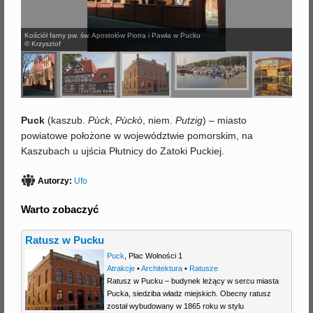
j
Kościół farny pw. św. Apostołów Piotra i Pawła w Pucku
© Krzysztof
Puck
(
kaszub.
Pùck
,
Pùckò
, niem.
Putzig
) – miasto
powiatowe położone w województwie pomorskim, na
Kaszubach u ujścia Płutnicy do Zatoki Puckiej.
Autorzy:
Ufo
Warto zobaczyć
Ratusz w Pucku
Puck
,
Plac Wolności 1
Atrakcje
•
Architektura
•
Ratusze
Ratusz w Pucku – budynek leżący w sercu miasta
Pucka, siedziba władz miejskich. Obecny ratusz
został wybudowany w 1865 roku w stylu