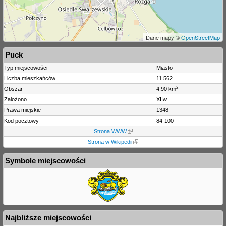
Dane mapy ©
OpenStreetMap
Puck
Typ miejscowości
Miasto
Liczba mieszkańców
11 562
2
Obszar
4.90 km
Założono
XIIw.
Prawa miejskie
1348
Kod pocztowy
84-100
Strona WWW
Strona w Wikipedii
Symbole miejscowości
Najbliższe miejscowości