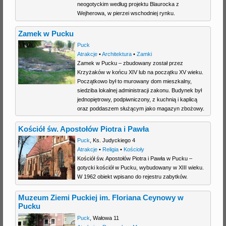
neogotyckim według projektu Blaurocka z
Wejherowa, w pierzei wschodniej rynku.
Zamek w Pucku
Puck
Atrakcje
•
Architektura
•
Zamki
Zamek w Pucku – zbudowany został przez
Krzyżaków w końcu XIV lub na początku XV wieku.
Początkowo był to murowany dom mieszkalny,
siedziba lokalnej administracji zakonu. Budynek był
jednopiętrowy, podpiwniczony, z kuchnią i kaplicą
oraz poddaszem służącym jako magazyn zbożowy.
Kościół św. Apostołów Piotra i Pawła
Puck
,
Ks. Judyckiego 4
Atrakcje
•
Religia
•
Kościoły
Kościół św. Apostołów Piotra i Pawła w Pucku –
gotycki kościół w Pucku, wybudowany w XIII wieku.
W 1962 obiekt wpisano do rejestru zabytków.
Muzeum Ziemi Puckiej im. Floriana Ceynowy w
Pucku
Puck
,
Wałowa 11