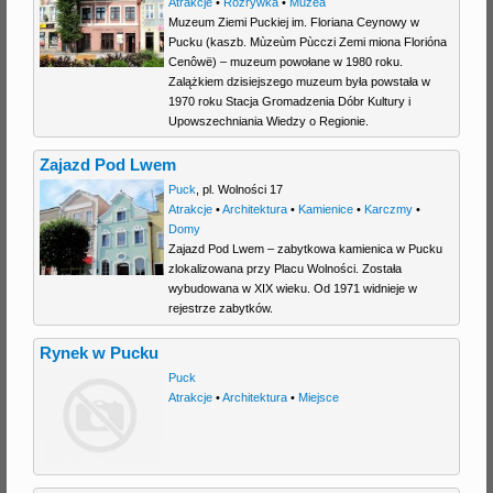
Atrakcje
•
Rozrywka
•
Muzea
Muzeum Ziemi Puckiej im. Floriana Ceynowy w
Pucku (kaszb. Mùzeùm Pùcczi Zemi miona Florióna
Cenôwë) – muzeum powołane w 1980 roku.
Zalążkiem dzisiejszego muzeum była powstała w
1970 roku Stacja Gromadzenia Dóbr Kultury i
Upowszechniania Wiedzy o Regionie.
Zajazd Pod Lwem
Puck
,
pl. Wolności 17
Atrakcje
•
Architektura
•
Kamienice
•
Karczmy
•
Domy
Zajazd Pod Lwem – zabytkowa kamienica w Pucku
zlokalizowana przy Placu Wolności. Została
wybudowana w XIX wieku. Od 1971 widnieje w
rejestrze zabytków.
Rynek w Pucku
Puck
Atrakcje
•
Architektura
•
Miejsce