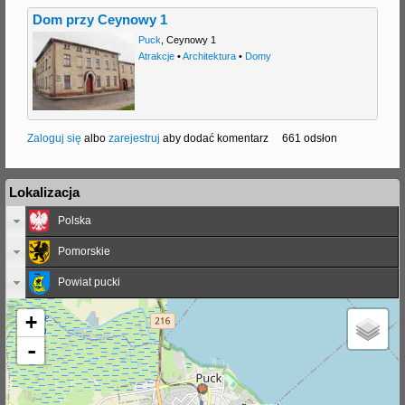
Dom przy Ceynowy 1
Puck
,
Ceynowy 1
Atrakcje
•
Architektura
•
Domy
Zaloguj się
albo
zarejestruj
aby dodać komentarz
661 odsłon
Lokalizacja
Polska
Pomorskie
Powiat pucki
+
-