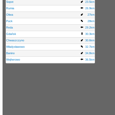
Sopot
23.5km
Rumia
26.9km
Oliwa
27km
Puck
28km
Reda
29.2km
Gdańsk
30.3km
Chwaszczyno
30.6km
Władysławowo
32.7km
Banino
34.8km
Wejherowo
36.5km