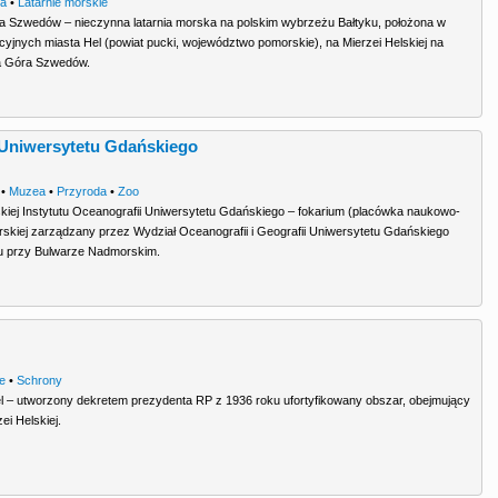
ra
•
Latarnie morskie
a Szwedów – nieczynna latarnia morska na polskim wybrzeżu Bałtyku, położona w
cyjnych miasta Hel (powiat pucki, województwo pomorskie), na Mierzei Helskiej na
ia Góra Szwedów.
i Uniwersytetu Gdańskiego
•
Muzea
•
Przyroda
•
Zoo
skiej Instytutu Oceanografii Uniwersytetu Gdańskiego – fokarium (placówka naukowo-
rskiej zarządzany przez Wydział Oceanografii i Geografii Uniwersytetu Gdańskiego
lu przy Bulwarze Nadmorskim.
je
•
Schrony
 – utworzony dekretem prezydenta RP z 1936 roku ufortyfikowany obszar, obejmujący
i Helskiej.