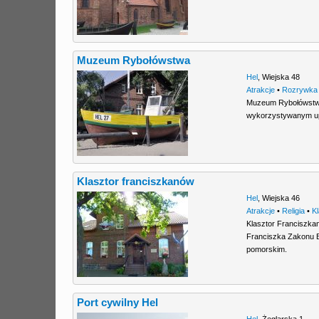
Muzeum Rybołówstwa
Hel
,
Wiejska 48
Atrakcje
•
Rozrywka
Muzeum Rybołówstwa
wykorzystywanym upr
Klasztor franciszkanów
Hel
,
Wiejska 46
Atrakcje
•
Religia
•
K
Klasztor Franciszka
Franciszka Zakonu B
pomorskim.
Port cywilny Hel
Hel
,
Żeglarska 1