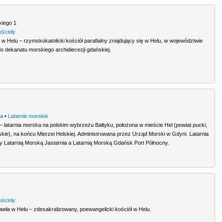
kiego 1
ościoły
 w Helu – rzymskokatolicki kościół parafialny znajdujący się w Helu, w województwie
o dekanatu morskiego archidiecezji gdańskiej.
ra
•
Latarnie morskie
– latarnia morska na polskim wybrzeżu Bałtyku, położona w mieście Hel (powiat pucki,
ie), na końcu Mierzei Helskiej. Administrowana przez Urząd Morski w Gdyni. Latarnia
zy Latarnią Morską Jastarnia a Latarnią Morską Gdańsk Port Północny.
ościoły
 Pawła w Helu – zdesakralizowany, poewangelicki kościół w Helu.