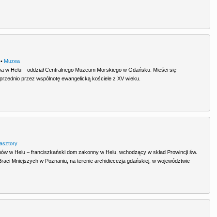
•
Muzea
 w Helu – oddział Centralnego Muzeum Morskiego w Gdańsku. Mieści się
zednio przez wspólnotę ewangelicką kościele z XV wieku.
lasztory
nów w Helu − franciszkański dom zakonny w Helu, wchodzący w skład Prowincji św.
raci Mniejszych w Poznaniu, na terenie archidiecezja gdańskiej, w województwie