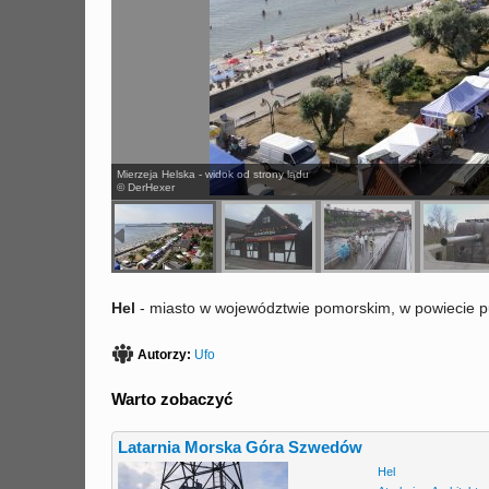
Mierzeja Helska - widok od strony lądu
© DerHexer
Hel
- miasto w województwie pomorskim, w powiecie p
Autorzy:
Ufo
Warto zobaczyć
Latarnia Morska Góra Szwedów
Hel