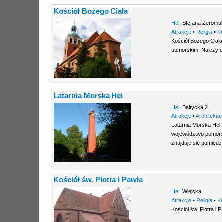
Kościół Bożego Ciała
Hel
,
Stefana Żeroms
Atrakcje
•
Religia
•
K
Kościół Bożego Ciała
pomorskim. Należy d
Latarnia Morska Hel
Hel
,
Bałtycka 2
Atrakcje
•
Architektu
Latarnia Morska Hel 
województwo pomorsk
znajduje się pomięd
Kościół św. Piotra i Pawła
Hel
,
Wiejska
Atrakcje
•
Religia
•
K
Kościół św. Piotra i