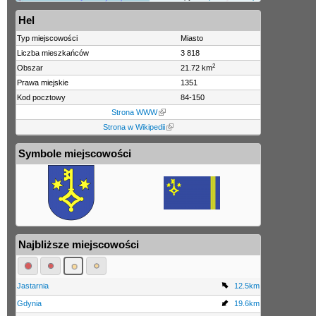
Hel
Typ miejscowości
Miasto
Liczba mieszkańców
3 818
2
Obszar
21.72 km
Prawa miejskie
1351
Kod pocztowy
84-150
Strona WWW
Strona w Wikipedii
Symbole miejscowości
Najbliższe miejscowości
Jastarnia
12.5km
Gdynia
19.6km