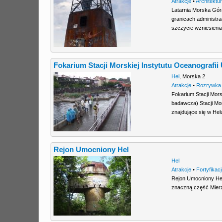
Atrakcje
•
Architektu
Latarnia Morska Gór
granicach administra
szczycie wzniesien
Fokarium Stacji Morskiej Instytutu Oceanografi
Hel
,
Morska 2
Atrakcje
•
Rozrywka
Fokarium Stacji Mor
badawcza) Stacji Mo
znajdujące się w He
Rejon Umocniony Hel
Hel
Atrakcje
•
Fortyfikac
Rejon Umocniony Hel
znaczną część Mierze