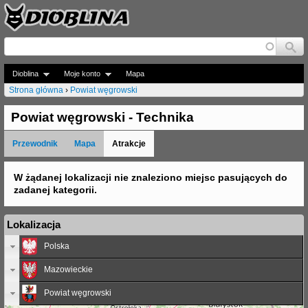
Jump to navigation
Dioblina
Moje konto
Mapa
Strona główna
›
Powiat węgrowski
J
Powiat węgrowski - Technika
e
Przewodnik
Mapa
Atrakcje
s
t
W żądanej lokalizacji nie znaleziono miejsc pasujących do
zadanej kategorii.
e
ś
Lokalizacja
t
Polska
u
Mazowieckie
t
Powiat węgrowski
a