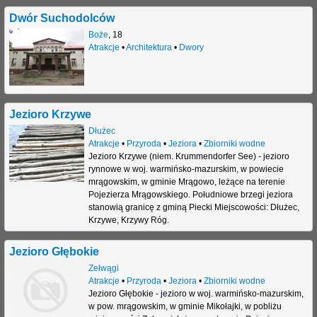
Dwór Suchodolców
Boże
,
18
Atrakcje
•
Architektura
•
Dwory
Jezioro Krzywe
Dłużec
Atrakcje
•
Przyroda
•
Jeziora
•
Zbiorniki wodne
Jezioro Krzywe (niem. Krummendorfer See) - jezioro
rynnowe w woj. warmińsko-mazurskim, w powiecie
mrągowskim, w gminie Mrągowo, leżące na terenie
Pojezierza Mrągowskiego. Południowe brzegi jeziora
stanowią granicę z gminą Piecki Miejscowości: Dłużec,
Krzywe, Krzywy Róg.
Jezioro Głębokie
Zełwągi
Atrakcje
•
Przyroda
•
Jeziora
•
Zbiorniki wodne
Jezioro Głębokie - jezioro w woj. warmińsko-mazurskim,
w pow. mrągowskim, w gminie Mikołajki, w pobliżu