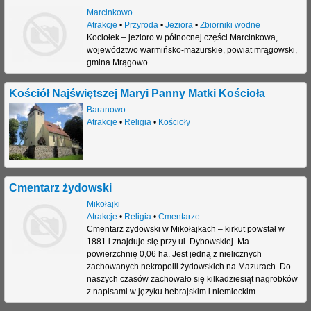
Marcinkowo
Atrakcje
•
Przyroda
•
Jeziora
•
Zbiorniki wodne
Kociołek – jezioro w północnej części Marcinkowa,
województwo warmińsko-mazurskie, powiat mrągowski,
gmina Mrągowo.
Kościół Najświętszej Maryi Panny Matki Kościoła
Baranowo
Atrakcje
•
Religia
•
Kościoły
Cmentarz żydowski
Mikołajki
Atrakcje
•
Religia
•
Cmentarze
Cmentarz żydowski w Mikołajkach – kirkut powstał w
1881 i znajduje się przy ul. Dybowskiej. Ma
powierzchnię 0,06 ha. Jest jedną z nielicznych
zachowanych nekropolii żydowskich na Mazurach. Do
naszych czasów zachowało się kilkadziesiąt nagrobków
z napisami w języku hebrajskim i niemieckim.