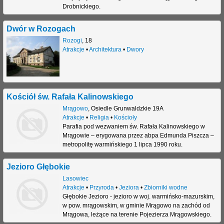
Drobnickiego.
Dwór w Rozogach
Rozogi
,
18
Atrakcje
•
Architektura
•
Dwory
Kościół św. Rafała Kalinowskiego
Mrągowo
,
Osiedle Grunwaldzkie 19A
Atrakcje
•
Religia
•
Kościoły
Parafia pod wezwaniem św. Rafała Kalinowskiego w
Mrągowie – erygowana przez abpa Edmunda Piszcza –
metropolitę warmińskiego 1 lipca 1990 roku.
Jezioro Głębokie
Lasowiec
Atrakcje
•
Przyroda
•
Jeziora
•
Zbiorniki wodne
Głębokie Jezioro - jezioro w woj. warmińsko-mazurskim,
w pow. mrągowskim, w gminie Mrągowo na zachód od
Mrągowa, leżące na terenie Pojezierza Mrągowskiego.