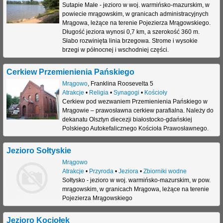
Sutapie Małe - jezioro w woj. warmińsko-mazurskim, w
powiecie mrągowskim, w granicach administracyjnych
Mrągowa, leżące na terenie Pojezierza Mrągowskiego.
Długość jeziora wynosi 0,7 km, a szerokość 360 m.
Słabo rozwinięta linia brzegowa. Strome i wysokie
brzegi w północnej i wschodniej części.
Cerkiew Przemienienia Pańskiego
Mrągowo
,
Franklina Roosevelta 5
Atrakcje
•
Religia
•
Synagogi
•
Kościoły
Cerkiew pod wezwaniem Przemienienia Pańskiego w
Mrągowie – prawosławna cerkiew parafialna. Należy do
dekanatu Olsztyn diecezji białostocko-gdańskiej
Polskiego Autokefalicznego Kościoła Prawosławnego.
Jezioro Sołtyskie
Mrągowo
Atrakcje
•
Przyroda
•
Jeziora
•
Zbiorniki wodne
Sołtysko - jezioro w woj. warmińsko-mazurskim, w pow.
mrągowskim, w granicach Mrągowa, leżące na terenie
Pojezierza Mrągowskiego
Jezioro Kociołek