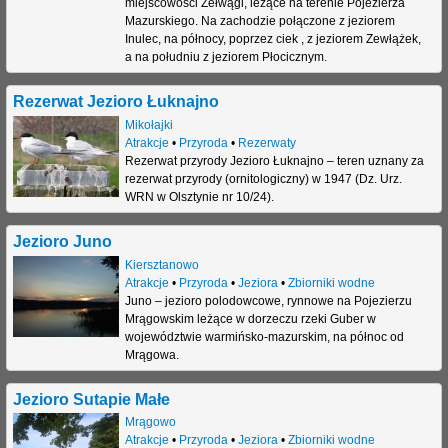
miejscowości Zełwągi, leżące na terenie Pojezierza
Mazurskiego. Na zachodzie połączone z jeziorem
Inulec, na północy, poprzez ciek , z jeziorem Zewłążek,
a na południu z jeziorem Płocicznym.
Rezerwat Jezioro Łuknajno
Mikołajki
Atrakcje
•
Przyroda
•
Rezerwaty
Rezerwat przyrody Jezioro Łuknajno – teren uznany za
rezerwat przyrody (ornitologiczny) w 1947 (Dz. Urz.
WRN w Olsztynie nr 10/24).
Jezioro Juno
Kiersztanowo
Atrakcje
•
Przyroda
•
Jeziora
•
Zbiorniki wodne
Juno – jezioro polodowcowe, rynnowe na Pojezierzu
Mrągowskim leżące w dorzeczu rzeki Guber w
województwie warmińsko-mazurskim, na północ od
Mrągowa.
Jezioro Sutapie Małe
Mrągowo
Atrakcje
•
Przyroda
•
Jeziora
•
Zbiorniki wodne