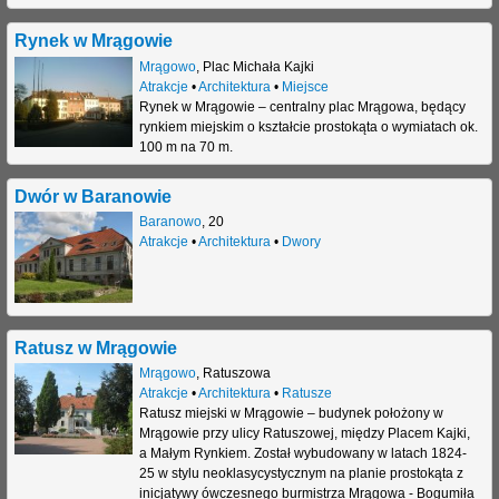
j
Rynek w Mrągowie
Mrągowo
,
Plac Michała Kajki
Atrakcje
•
Architektura
•
Miejsce
Rynek w Mrągowie – centralny plac Mrągowa, będący
rynkiem miejskim o kształcie prostokąta o wymiatach ok.
100 m na 70 m.
Dwór w Baranowie
Baranowo
,
20
Atrakcje
•
Architektura
•
Dwory
Ratusz w Mrągowie
Mrągowo
,
Ratuszowa
Atrakcje
•
Architektura
•
Ratusze
Ratusz miejski w Mrągowie – budynek położony w
Mrągowie przy ulicy Ratuszowej, między Placem Kajki,
a Małym Rynkiem. Został wybudowany w latach 1824-
25 w stylu neoklasycystycznym na planie prostokąta z
inicjatywy ówczesnego burmistrza Mrągowa - Bogumiła