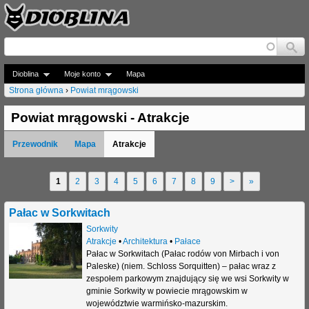
Jump to navigation
Dioblina
Moje konto
Mapa
Strona główna
›
Powiat mrągowski
J
Powiat mrągowski - Atrakcje
e
Przewodnik
Mapa
Atrakcje
s
t
1
2
3
4
5
6
7
8
9
>
»
S
e
t
Pałac w Sorkwitach
ś
r
Sorkwity
t
Atrakcje
•
Architektura
•
Pałace
o
Pałac w Sorkwitach (Pałac rodów von Mirbach i von
u
Paleske) (niem. Schloss Sorquitten) – pałac wraz z
n
zespołem parkowym znajdujący się we wsi Sorkwity w
t
gminie Sorkwity w powiecie mrągowskim w
y
województwie warmińsko-mazurskim.
a