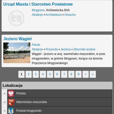
Urząd Miasta i Starostwo Powiatowe
Mrągowo
,
Królewiecka 60A
Atrakcje
•
Architektura
•
Gmachy
Jezioro Wągiel
Piecki
Atrakcje
•
Przyroda
•
Jeziora
•
Zbiorniki wodne
Wągiel - jezioro w woj. warmińsko-mazurskim, w pow.
mrągowskim, w gminie Mrągowo, leżące na terenie
Pojezierza Mrągowskiego
1
2
3
4
5
6
7
8
9
>
»
S
Lokalizacja
t
Polska
r
Warmińsko-mazurskie
o
n
Powiat mrągowski