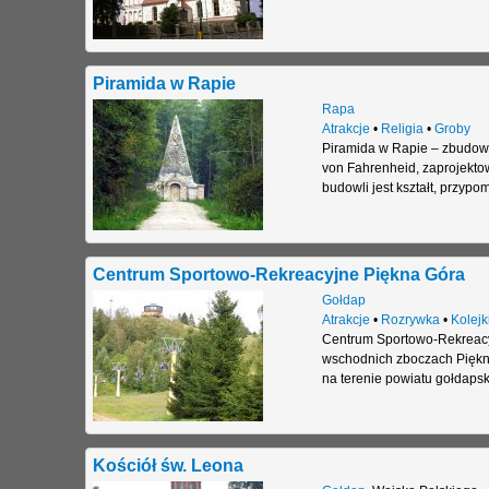
Piramida w Rapie
Rapa
Atrakcje
•
Religia
•
Groby
Piramida w Rapie – zbudow
von Fahrenheid, zaprojekto
budowli jest kształt, przypo
Centrum Sportowo-Rekreacyjne Piękna Góra
Gołdap
Atrakcje
•
Rozrywka
•
Kolejk
Centrum Sportowo-Rekreacyj
wschodnich zboczach Piękne
na terenie powiatu gołdaps
Kościół św. Leona