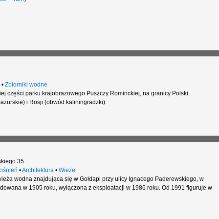
•
Zbiorniki wodne
ej części parku krajobrazowego Puszczy Rominckiej, na granicy Polski
urskie) i Rosji (obwód kaliningradzki).
kiego 35
ciśnień
•
Architektura
•
Wieże
wieża wodna znajdująca się w Gołdapi przy ulicy Ignacego Paderewskiego, w
udowana w 1905 roku, wyłączona z eksploatacji w 1986 roku. Od 1991 figuruje w