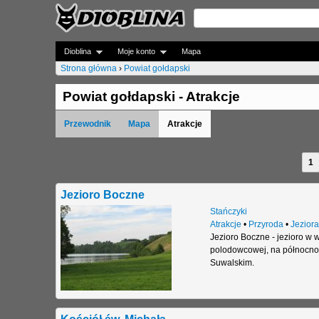
Dioblina
Moje konto
Mapa
Strona główna
›
Powiat gołdapski
J
Powiat gołdapski - Atrakcje
e
Przewodnik
Mapa
Atrakcje
s
t
1
S
e
t
Jezioro Boczne
ś
r
Stańczyki
t
Atrakcje
•
Przyroda
•
Jeziora
o
Jezioro Boczne - jezioro w 
u
polodowcowej, na północno-
n
Suwalskim.
t
y
a
j
Kościół św. Michała