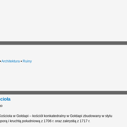
•
Architektura
•
Ruiny
cioła
go
ościoła w Gołdapi – kościół konkatedralny w Gołdapi zbudowany w stylu
rą i kruchtą południową z 1706 r. oraz zakrystią z 1717 r.