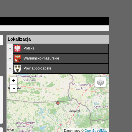
Lokalizacja
Polska
Warmińsko-mazurskie
Powiat gołdapski
+
-
Dane mapy ©
OpenStreetMap