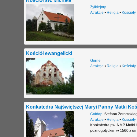
Żytkiejmy
Atrakcje
•
Religia
•
Kościoły
Kościół ewangelicki
Górne
Atrakcje
•
Religia
•
Kościoły
Konkatedra Najświętszej Maryi Panny Matki Koś
Gołdap
,
Stefana Żeromskie
Atrakcje
•
Religia
•
Kościoły
Konkatedra pw. NMP Matki K
późnogotyckim w 1560 z empo