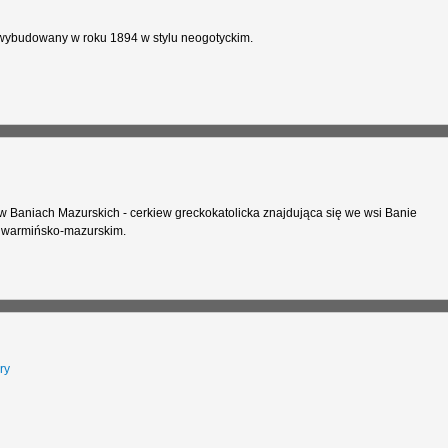
ł wybudowany w roku 1894 w stylu neogotyckim.
w Baniach Mazurskich - cerkiew greckokatolicka znajdująca się we wsi Banie
 warmińsko-mazurskim.
ry