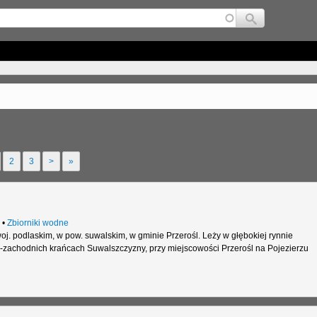
Jump to navigation
2
3
>
»
•
Zbiorniki wodne
woj. podlaskim, w pow. suwalskim, w gminie Przerośl. Leży w głębokiej rynnie
zachodnich krańcach Suwalszczyzny, przy miejscowości Przerośl na Pojezierzu