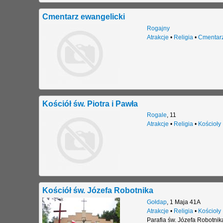
Cmentarz ewangelicki
Rogajny
Atrakcje
•
Religia
•
Cmentar
Kościół św. Piotra i Pawła
Rogale
,
11
Atrakcje
•
Religia
•
Kościoły
Kościół św. Józefa Robotnika
Gołdap
,
1 Maja 41A
Atrakcje
•
Religia
•
Kościoły
Parafia św. Józefa Robotni