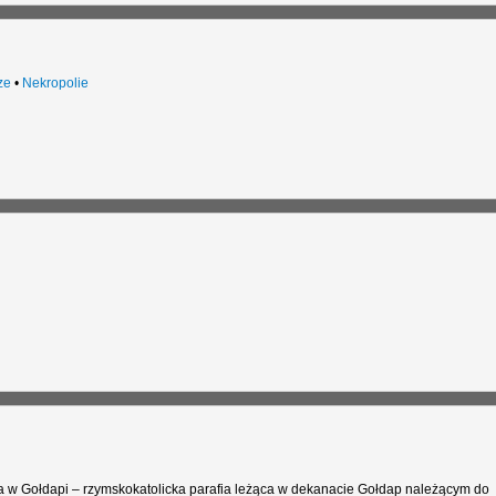
ze
•
Nekropolie
ka w Gołdapi – rzymskokatolicka parafia leżąca w dekanacie Gołdap należącym do