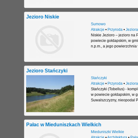
Jezioro Niskie
Sumowo
Atrakcje
•
Przyroda
•
Jeziora
Niskie Jezioro – jezioro n
powiecie gołdapskim, w gmin
n.p.m., a jego powierzchnia
Jezioro Stańczyki
Stańczyki
Atrakcje
•
Przyroda
•
Jeziora
Stańczyki (Tobellus) - kom
w powiecie gołdapskim, w g
Suwalszczyzny, nieopodal P
Pałac w Mieduniszkach Wielkich
Mieduniszki Wielkie
Atrakcje
•
Architektura
•
Pała