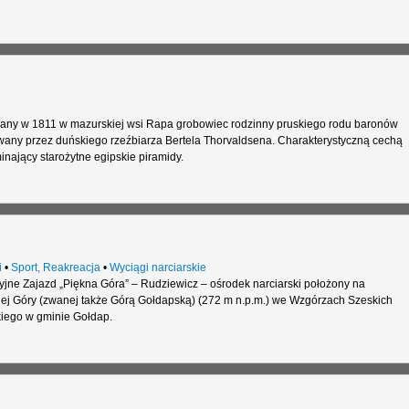
any w 1811 w mazurskiej wsi Rapa grobowiec rodzinny pruskiego rodu baronów
wany przez duńskiego rzeźbiarza Bertela Thorvaldsena. Charakterystyczną cechą
minający starożytne egipskie piramidy.
i
•
Sport, Reakreacja
•
Wyciągi narciarskie
ne Zajazd „Piękna Góra” – Rudziewicz – ośrodek narciarski położony na
j Góry (zwanej także Górą Gołdapską) (272 m n.p.m.) we Wzgórzach Szeskich
kiego w gminie Gołdap.