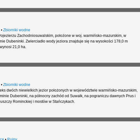
•
Zbiorniki wodne
a Pojezierzu Zachodniosuwalskim, położone w woj. warmińsko-mazurskim, w
ie Dubeninki. Zwierciadło wody jeziora znajduje się na wysokości 178,0 m
 wynosi 21,0 ha.
•
Zbiorniki wodne
pleks dwóch niewielkich jezior położonych w województwie warmińsko-mazurskim,
minie Dubeninki, na północny zachód od Suwałk, na pograniczu dawnych Prus i
uszczy Rominckiej i mostów w Stańczykach.
ce
•
Ruiny