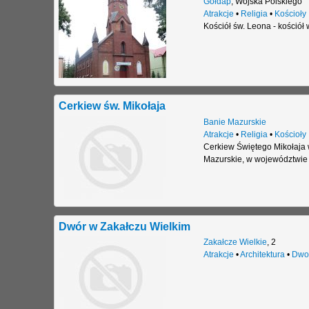
Gołdap
,
Wojska Polskiego
Atrakcje
•
Religia
•
Kościoły
Kościół św. Leona - kośció
Cerkiew św. Mikołaja
Banie Mazurskie
Atrakcje
•
Religia
•
Kościoły
Cerkiew Świętego Mikołaja 
Mazurskie, w województwie
Dwór w Zakałczu Wielkim
Zakałcze Wielkie
,
2
Atrakcje
•
Architektura
•
Dwo