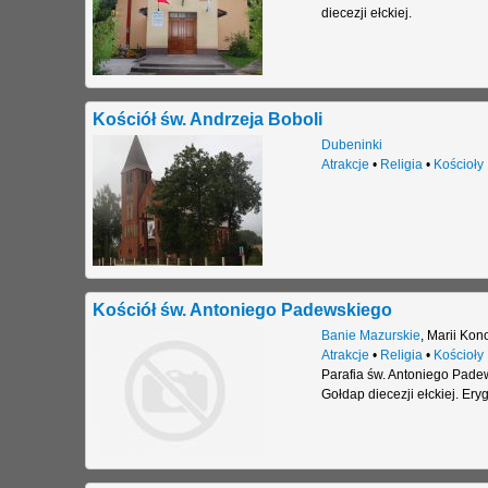
diecezji ełckiej.
Kościół św. Andrzeja Boboli
Dubeninki
Atrakcje
•
Religia
•
Kościoły
Kościół św. Antoniego Padewskiego
Banie Mazurskie
,
Marii Kono
Atrakcje
•
Religia
•
Kościoły
Parafia św. Antoniego Pade
Gołdap diecezji ełckiej. Er