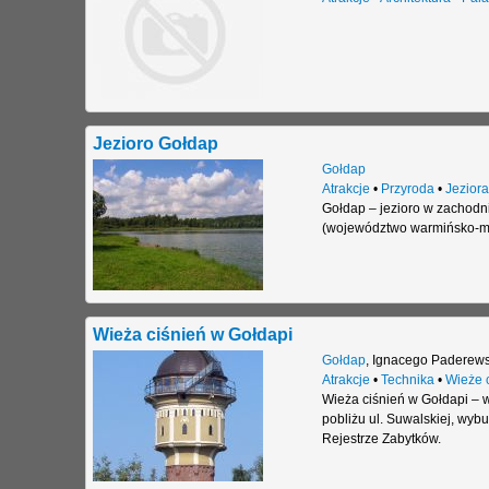
Jezioro Gołdap
Gołdap
Atrakcje
•
Przyroda
•
Jeziora
Gołdap – jezioro w zachodni
(województwo warmińsko-maz
Wieża ciśnień w Gołdapi
Gołdap
,
Ignacego Paderews
Atrakcje
•
Technika
•
Wieże 
Wieża ciśnień w Gołdapi – 
pobliżu ul. Suwalskiej, wyb
Rejestrze Zabytków.