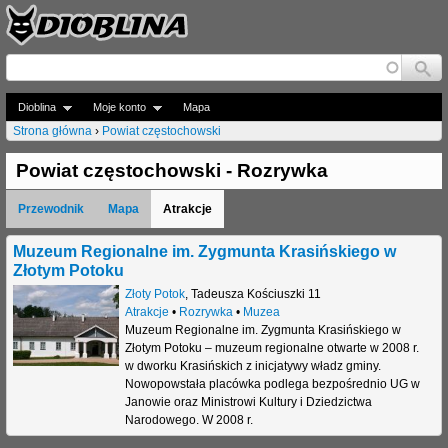
Jump to navigation
Dioblina
Moje konto
Mapa
Strona główna
›
Powiat częstochowski
J
Powiat częstochowski - Rozrywka
e
Przewodnik
Mapa
Atrakcje
s
t
Muzeum Regionalne im. Zygmunta Krasińskiego w
Złotym Potoku
e
Złoty Potok
,
Tadeusza Kościuszki 11
Atrakcje
•
Rozrywka
•
Muzea
ś
Muzeum Regionalne im. Zygmunta Krasińskiego w
t
Złotym Potoku – muzeum regionalne otwarte w 2008 r.
w dworku Krasińskich z inicjatywy władz gminy.
u
Nowopowstała placówka podlega bezpośrednio UG w
Janowie oraz Ministrowi Kultury i Dziedzictwa
t
Narodowego. W 2008 r.
a