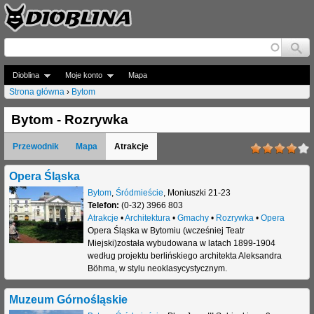
Jump to navigation
Dioblina
Moje konto
Mapa
Strona główna
›
Bytom
J
Bytom - Rozrywka
e
Przewodnik
Mapa
Atrakcje
s
t
Opera Śląska
Bytom
,
Śródmieście
,
Moniuszki 21-23
e
Telefon:
(0-32) 3966 803
Atrakcje
•
Architektura
•
Gmachy
•
Rozrywka
•
Opera
ś
Opera Śląska w Bytomiu (wcześniej Teatr
t
Miejski)została wybudowana w latach 1899-1904
według projektu berlińskiego architekta Aleksandra
u
Böhma, w stylu neoklasycystycznym.
t
Muzeum Górnośląskie
a