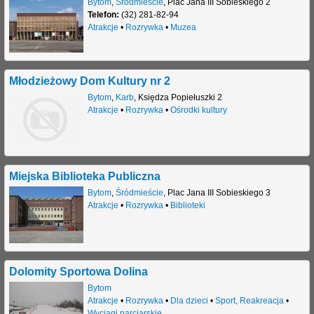
Bytom
,
Śródmieście
,
Plac Jana III Sobieskiego 2
Telefon:
(32) 281-82-94
j
Atrakcje
•
Rozrywka
•
Muzea
Młodzieżowy Dom Kultury nr 2
Bytom
,
Karb
,
Księdza Popiełuszki 2
Atrakcje
•
Rozrywka
•
Ośrodki kultury
Miejska Biblioteka Publiczna
Bytom
,
Śródmieście
,
Plac Jana III Sobieskiego 3
Atrakcje
•
Rozrywka
•
Biblioteki
Dolomity Sportowa Dolina
Bytom
Atrakcje
•
Rozrywka
•
Dla dzieci
•
Sport, Reakreacja
•
Wyciągi narciarskie