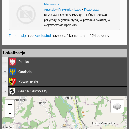
Markowice
j
Atrakcje
•
Przyroda
•
Lasy
•
Rezerwaty
Rezerwat przyrody Przyłęk – leśny rezerwat
przyrody w gminie Nysa, w powiecie nyskim, w
województwie opolskim.
Zaloguj się
albo
zarejestruj
aby dodać komentarz
124 odsłony
Lokalizacja
Polska
Opolskie
Powiat nyski
Gmina Głuchołazy
+
-