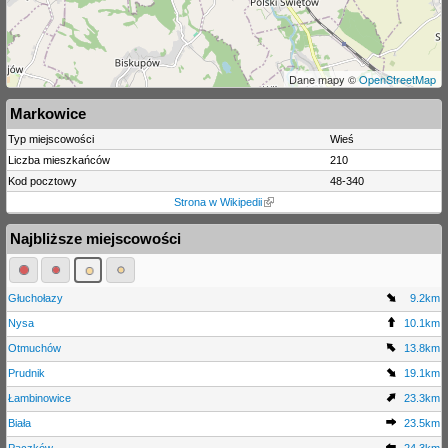
Dane mapy ©
OpenStreetMap
Markowice
Typ miejscowości
Wieś
Liczba mieszkańców
210
Kod pocztowy
48-340
Strona w Wikipedii
Najbliższe miejscowości
Głuchołazy
9.2km
Nysa
10.1km
Otmuchów
13.8km
Prudnik
19.1km
Łambinowice
23.3km
Biała
23.5km
Paczków
24.3km