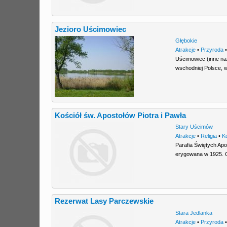
Jezioro Uścimowiec
Głębokie
Atrakcje
•
Przyroda
Uścimowiec (inne na
wschodniej Polsce, 
Kościół św. Apostołów Piotra i Pawła
Stary Uścimów
Atrakcje
•
Religia
•
K
Parafia Świętych Apo
erygowana w 1925. 
Rezerwat Lasy Parczewskie
Stara Jedlanka
Atrakcje
•
Przyroda