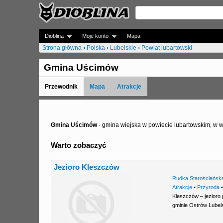
Dioblina
Moje konto
Mapa
Strona główna
›
Polska
›
Lubelskie
›
Powiat lubartowski
J
Gmina Uścimów
e
Przewodnik
Mapa
Atrakcje
s
t
e
Gmina Uścimów
- gmina wiejska w powiecie lubartowskim, w 
ś
Warto zobaczyć
t
Jezioro Kleszczów
u
Rudka Starościańsk
t
Atrakcje
•
Przyroda
Kleszczów – jezioro
a
gminie Ostrów Lubels
j