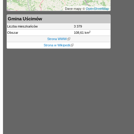
Dane mapy ©
OpenStreetMap
Gmina Uścimów
Liczba mieszkańców
3 379
2
Obszar
108,61 km
Strona WWW
Strona w Wikipedii