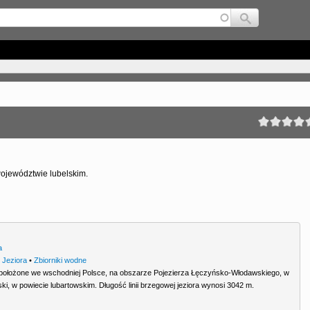
Jump to navigation
województwie lubelskim.
a
•
Jeziora
•
Zbiorniki wodne
 położone we wschodniej Polsce, na obszarze Pojezierza Łęczyńsko-Włodawskiego, w
ki, w powiecie lubartowskim. Długość linii brzegowej jeziora wynosi 3042 m.