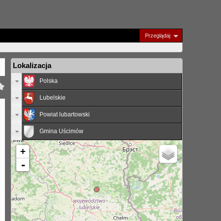
Przeglądaj
Lokalizacja
Polska
Lubelskie
Powiat lubartowski
Gmina Uścimów
+
-