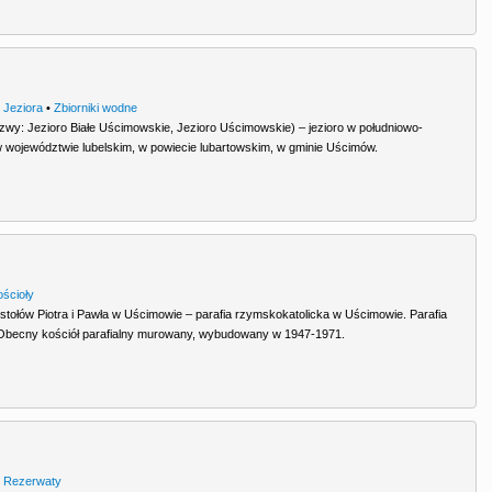
•
Jeziora
•
Zbiorniki wodne
zwy: Jezioro Białe Uścimowskie, Jezioro Uścimowskie) – jezioro w południowo-
w województwie lubelskim, w powiecie lubartowskim, w gminie Uścimów.
ościoły
stołów Piotra i Pawła w Uścimowie – parafia rzymskokatolicka w Uścimowie. Parafia
Obecny kościół parafialny murowany, wybudowany w 1947-1971.
•
Rezerwaty