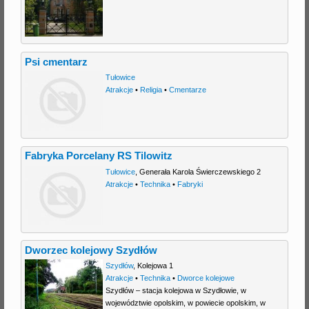
Psi cmentarz
Tułowice
Atrakcje
•
Religia
•
Cmentarze
Fabryka Porcelany RS Tilowitz
Tułowice
,
Generała Karola Świerczewskiego 2
Atrakcje
•
Technika
•
Fabryki
Dworzec kolejowy Szydłów
Szydłów
,
Kolejowa 1
Atrakcje
•
Technika
•
Dworce kolejowe
Szydłów – stacja kolejowa w Szydłowie, w
województwie opolskim, w powiecie opolskim, w