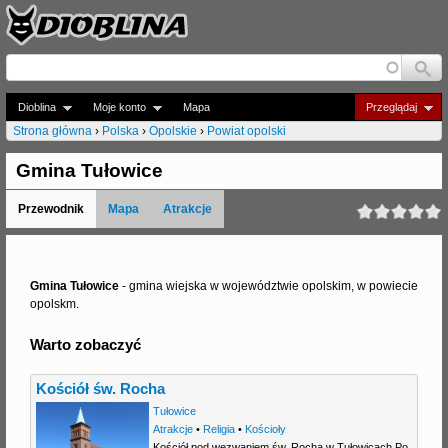
Jump to navigation
Dioblina
Moje konto
Mapa
Przeglądaj
Strona główna
›
Polska
›
Opolskie
›
Powiat opolski
J
Gmina Tułowice
e
Przewodnik
Mapa
Atrakcje
s
t
e
Gmina Tułowice
- gmina wiejska w województwie opolskim, w powiecie
opolskm.
ś
Warto zobaczyć
t
u
Kościół św. Rocha
t
Tułowice
Atrakcje
•
Religia
•
Kościoły
a
Kościół pod wezwaniem św. Rocha w Tułowicach Po