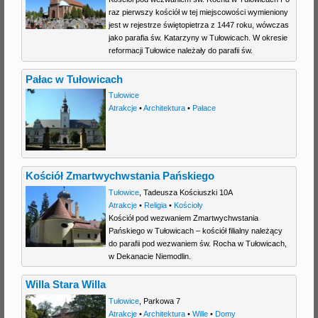
raz pierwszy kościół w tej miejscowości wymieniony
j
jest w rejestrze świętopietrza z 1447 roku, wówczas
jako parafia św. Katarzyny w Tułowicach. W okresie
reformacji Tułowice należały do parafii św.
Pałac w Tułowicach
Tułowice
Atrakcje
•
Architektura
•
Pałace
Kościół Zmartwychwstania Pańskiego
Tułowice
,
Tadeusza Kościuszki 10A
Atrakcje
•
Religia
•
Kościoły
Kościół pod wezwaniem Zmartwychwstania
Pańskiego w Tułowicach – kościół filialny należący
do parafii pod wezwaniem św. Rocha w Tułowicach,
w Dekanacie Niemodlin.
Willa Stara Willa
Tułowice
,
Parkowa 7
Atrakcje
•
Architektura
•
Wille
•
Domy