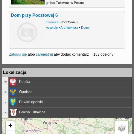
gminie Tułowice, w Polsce.
Dom przy Pocztowej 6
Tułowice
,
Pocztowa 6
Atrakcje
•
Architektura
•
Domy
Zaloguj się
albo
zarejestruj
aby dodać komentarz
153 odsłony
Lokalizacja
Polska
Opolskie
Powiat opolski
Gmina Tułowice
+