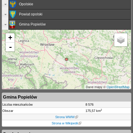
Opolskie
Powiat opolski
Gmina Popielów
+
-
Dane mapy ©
OpenStreetMap
Gmina Popielów
Liczba mieszkańców
8 576
2
Obszar
175,57 km
Strona WWW
Strona w Wikipedii