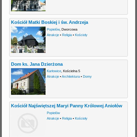
Kościół Matki Boskiej i św. Andrzeja
Popielów
,
Dworcowa
Atrakcje
•
Religia
•
Kościoły
Dom ks. Jana Dzierżona
Karłowice
,
Kościelna 5
Atrakcje
•
Architektura
•
Domy
Kościół Najświętszej Maryi Panny Królowej Aniołów
Popielów
Atrakcje
•
Religia
•
Kościoły