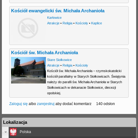
Kościół ewangelicki św. Michała Archanioła
Karłowice
Atrakcje
•
Religia
•
Kościoły
•
Kaplice
Kościół św. Michała Archanioła
Stare Siołkowice
Atrakcje
•
Religia
•
Kościoły
Kościół św. Michała Archanioła – rzymskokatolicki
kościół parafialny w Starych Siołkowicach. Świątynia
należy do parafii św. Michała Archanioła w Starych
Siołkowicach w dekanacie Siołkowice, diecezji
opolskiej.
Zaloguj się
albo
zarejestruj
aby dodać komentarz
140 odsłon
Lokalizacja
Polska