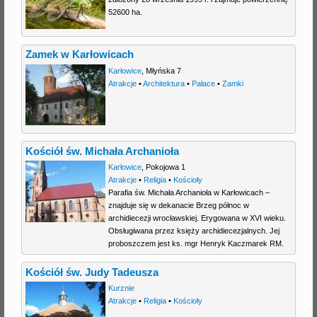
52600 ha.
j
Zamek w Karłowicach
Karłowice
,
Młyńska 7
Atrakcje
•
Architektura
•
Pałace
•
Zamki
Kościół św. Michała Archanioła
Karłowice
,
Pokojowa 1
Atrakcje
•
Religia
•
Kościoły
Parafia św. Michała Archanioła w Karłowicach –
znajduje się w dekanacie Brzeg północ w
archidiecezji wrocławskiej. Erygowana w XVI wieku.
Obsługiwana przez księży archidiecezjalnych. Jej
proboszczem jest ks. mgr Henryk Kaczmarek RM.
Kościół św. Judy Tadeusza
Kurznie
Atrakcje
•
Religia
•
Kościoły