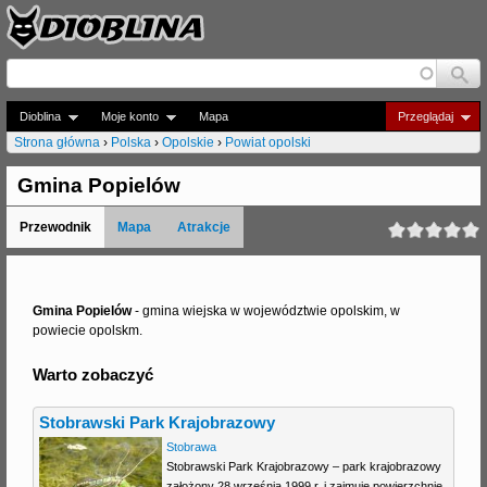
Jump to navigation
Dioblina
Moje konto
Mapa
Przeglądaj
Strona główna
›
Polska
›
Opolskie
›
Powiat opolski
J
Gmina Popielów
e
Przewodnik
Mapa
Atrakcje
s
t
e
Gmina Popielów
- gmina wiejska w województwie opolskim, w
powiecie opolskm.
ś
Warto zobaczyć
t
u
Stobrawski Park Krajobrazowy
t
Stobrawa
Stobrawski Park Krajobrazowy – park krajobrazowy
a
założony 28 września 1999 r. i zajmuje powierzchnię