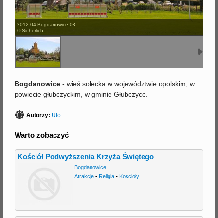
j
2012-04 Bogdanowice 03
© Sicherlich
Bogdanowice
- wieś sołecka w województwie opolskim, w
powiecie głubczyckim, w gminie Głubczyce.
Autorzy:
Ufo
Warto zobaczyć
Kościół Podwyższenia Krzyża Świętego
Bogdanowice
Atrakcje
•
Religia
•
Kościoły