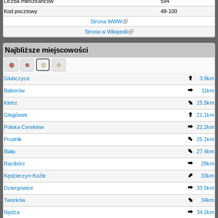
Liczba mieszkańców
594
Kod pocztowy
48-100
Strona WWW
Strona w Wikipedii
Najbliższe miejscowości
Głubczyce
3.9km
Baborów
11km
Kietrz
15.5km
Głogówek
21.1km
Polska Cerekiew
22.2km
Prudnik
25.1km
Biała
27.4km
Racibórz
28km
Kędzierzyn-Koźle
33km
Dziergowice
33.5km
Tworków
34km
Nędza
34.2km