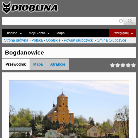
Jump to navigation
Dioblina
Moje konto
Mapa
Przeglądaj
Strona główna
›
Polska
›
Opolskie
›
Powiat głubczycki
›
Gmina Głubczyce
J
Bogdanowice
e
Przewodnik
Mapa
Atrakcje
s
t
e
ś
t
u
t
a