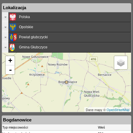
Lokalizacja
Polska
Opolskie
Powiat głubczycki
Gmina Głubczyce
+
-
Dane mapy ©
OpenStreetMap
Bogdanowice
Typ miejscowości
Wieś