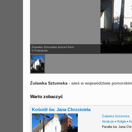
Zulawka Sztumska kosciol front
© Polimerek
Żuławka Sztumska
- wieś w województwie pomorskim,
Warto zobaczyć
Kościół św. Jana Chrzciciela
Żuławka Sztumska
Atrakcje
•
Religia
•
K
Parafia św. Jana Chr