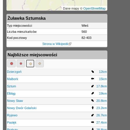
Dane mapy ©
OpenStreetMap
Żuławka Sztumska
Typ miejscowości
Wieś
Liczba mieszkańców
560
Kod pocztowy
82-403
Strona w Wikipedii
Najbliższe miejscowości
Dzierzgoń
12km
Malbork
15km
Sztum
17.8km
Elbląg
19km
Nowy Staw
20.8km
Nowy Dwór Gdański
23.2km
Ryjewo
26.7km
Pasłęk
27.4km
Prabuty
28.8km