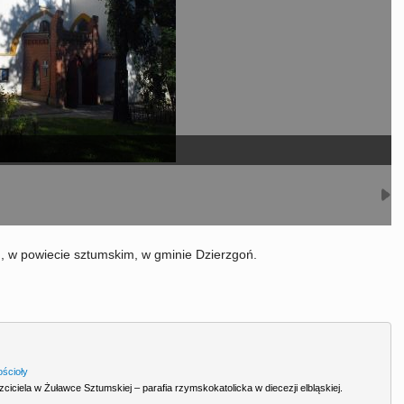
 w powiecie sztumskim, w gminie Dzierzgoń.
ościoły
zciciela w Żuławce Sztumskiej – parafia rzymskokatolicka w diecezji elbląskiej.