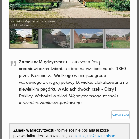
j
Zamek w Międzyrzeczu - brama
© Skarabeusz
”
Zamek w Międzyrzeczu
– otoczona fosą
średniowieczna twierdza obronna wzniesiona ok. 1350
przez Kazimierza Wielkiego w miejscu grodu
warownego z drugiej połowy IX wieku, zlokalizowana na
niewielkim pagórku w widłach dwóch rzek - Obry i
Paklicy. Wchodzi w skład
Międzyrzeckiego zespołu
muzealno-zamkowo-parkowego
.
Czytaj dalej
Zamek w Międzyrzeczu
- to miejsce nie posiada jeszcze
przewodnika. Jeśli znasz to miejsce,
to tutaj możesz napisać