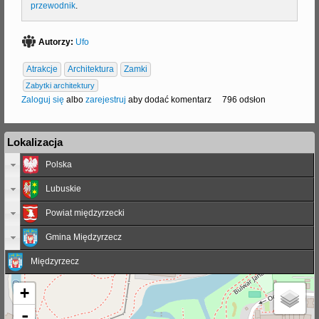
przewodnik
.
Autorzy:
Ufo
Atrakcje
Architektura
Zamki
Zabytki architektury
Zaloguj się
albo
zarejestruj
aby dodać komentarz
796 odsłon
Lokalizacja
Polska
Lubuskie
Powiat międzyrzecki
Gmina Międzyrzecz
Międzyrzecz
+
-