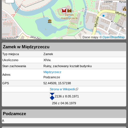
Dane mapy ©
OpenStreetMap
Zamek w Międzyrzeczu
Typ miejsca
Zamek
Ukończono
XIVw.
Stan zachowania
Ruiny, zachowany kształt budynku
Międzyrzecz
Adres
Podzamcze
GPS
52.44509, 15.57198
Strona w Wikipedii
2136 z 8.05.1971
256 z 04.06.1979
Podzamcze
A