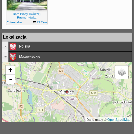
j
Dom Pracy Twórczej
Reymontówka
Chlewiska
13.7km
Lokalizacja
Polska
Mazowieckie
+
-
Dane mapy ©
OpenStreetMap