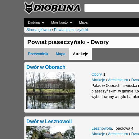
Dioblina
Moje konto
Mapa
Strona główna
›
Powiat piaseczyński
J
Powiat piaseczyński - Dwory
e
Przewodnik
Mapa
Atrakcje
s
t
Dwór w Oborach
Obory
,
1
e
Atrakcje
•
Architektura
•
Dwo
Pałac w Oborach - świecka 
ś
piaseczyńskim, w gminie Kon
t
wybudowany w stylu barok
u
t
Dwór w Lesznowoli
a
Lesznowola
,
Topolowa 4
Atrakcje
•
Architektura
•
Dwo
j