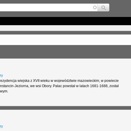
Jump to navigation
ry
rezydencja wiejska z XVII wieku w województwie mazowieckim, w powiecie
stancin-Jeziorna, we wsi Obory. Pałac powstał w latach 1681-1688, został
owym.
ry