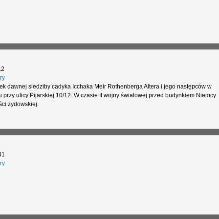
12
ry
ek dawnej siedziby cadyka Icchaka Meir Rothenberga Altera i jego następców w
 przy ulicy Pijarskiej 10/12. W czasie II wojny światowej przed budynkiem Niemcy
ci żydowskiej.
41
ry