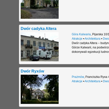
Dwór cadyka Altera
Góra Kalwaria
,
Pijarska 10/
Atrakcje
•
Architektura
•
Dwo
Dwór cadyka Altera – budyn
Górze Kalwarii, na podwórzu
dokonywali egzekucji ludnoś
Dwór Ryxów
Prażmów
,
Franciszka Ryxa 
Atrakcje
•
Architektura
•
Dwo