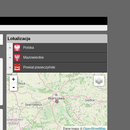
Lokalizacja
Polska
Mazowieckie
Powiat piaseczyński
+
-
Dane mapy ©
OpenStreetMap