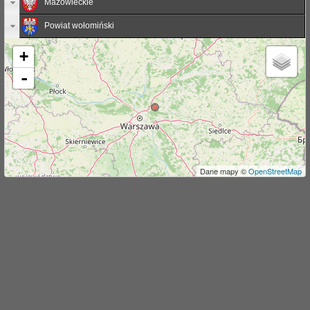
Mazowieckie
j
Powiat wołomiński
+
-
Dane mapy ©
OpenStreetMap