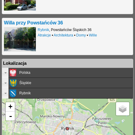
j
Willa przy Powstańców 36
Rybnik
,
Powstańców Śląskich 36
Atrakcje
•
Architektura
•
Domy
•
Wille
Lokalizacja
Polska
Śląskie
Rybnik
+
-