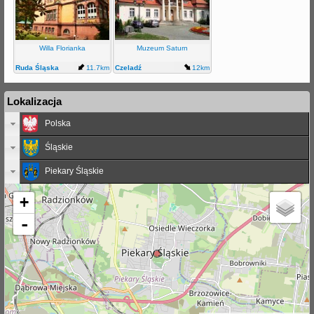
Willa Florianka
Muzeum Saturn
Ruda Śląska
11.7km
Czeladź
12km
Lokalizacja
Polska
Śląskie
Piekary Śląskie
+
-