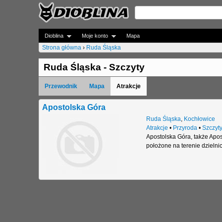
Dioblina
Moje konto
Mapa
Strona główna
›
Ruda Śląska
J
Ruda Śląska - Szczyty
e
Przewodnik
Mapa
Atrakcje
s
t
Apostolska Góra
Ruda Śląska
,
Kochłowice
e
Atrakcje
•
Przyroda
•
Szczyt
Apostolska Góra, także Apos
ś
położone na terenie dzieln
t
u
t
a
j