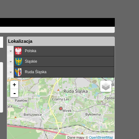
Lokalizacja
Polska
Śląskie
Ruda Śląska
+
-
Dane mapy ©
OpenStreetMap