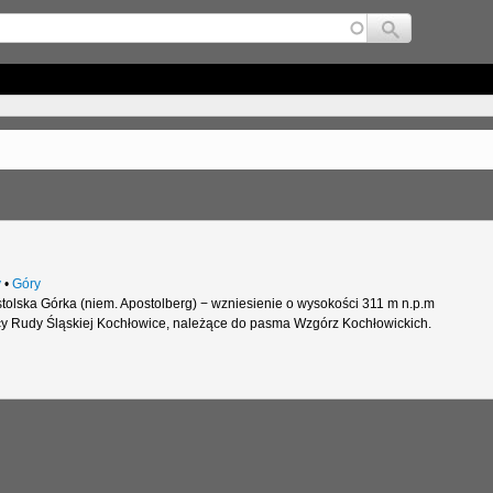
Jump to navigation
y
•
Góry
tolska Górka (niem. Apostolberg) − wzniesienie o wysokości 311 m n.p.m
icy Rudy Śląskiej Kochłowice, należące do pasma Wzgórz Kochłowickich.