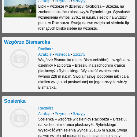
Atrakcje
•
Przyroda
•
Szczyty
Lipki – wzgórze w dzielnicy Raciborza – Brzeziu, na
j
zachodnim krańcu płaskowyżu Rybnickiego. Wysokość
wzniesienia wynosi 276,1 m n.p.m. i jest to najwyższy
punkt w Raciborzu. Swoją nazwę wzięło od siedmiu lip
rosnących blisko siebie na wzgórzu.
Wzgórze Bismarcka
Racibórz
Atrakcje
•
Przyroda
•
Szczyty
Wzgórze Bismarcka (niem. Bismarckhöhe) – wzgórze w
dzielnicy Raciborza – Brzeziu, na zachodnim krańcu
płaskowyżu Rybnickiego. Wysokość wzniesienia
wynosi 228 m n.p.m. Swoją nazwę, podobnie jak i cała
okolica wzięło od postawionej na jego szczycie wieży
Bismarcka.
Sosienka
Racibórz
Atrakcje
•
Przyroda
•
Szczyty
Sosienka – wzgórze w dzielnicy Raciborza – Brzeziu,
na zachodnim krańcu płaskowyżu Rybnickiego.
Wysokość wzniesienia wynosi 251,86 m n.p.m. Swoją
nazwę wzięło od rosnącej na nim samotnie sosny