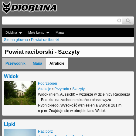
Jump to navigation
Dioblina
Moje konto
Mapa
Strona główna
›
Powiat raciborski
J
Powiat raciborski - Szczyty
e
Przewodnik
Mapa
Atrakcje
s
t
Widok
Pogrzebień
e
Atrakcje
•
Przyroda
•
Szczyty
Widok (niem. Aussicht) – wzgórze w dzielnicy Raciborza
ś
– Brzeziu, na zachodnim krańcu płaskowyżu
t
Rybnickiego. Wysokość wzniesienia wynosi 281 m
n.p.m. Znajduje się w obrębie lasu Widok.
u
Lipki
t
Racibórz
a