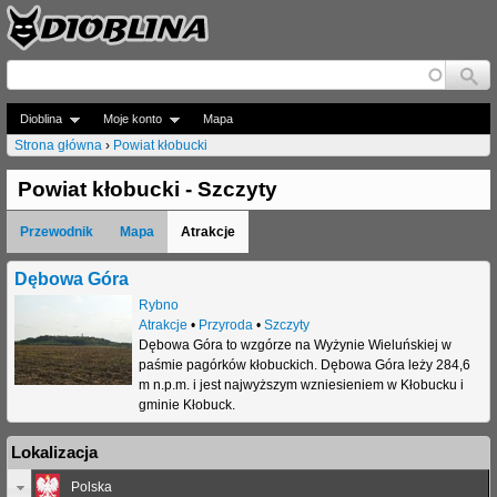
Jump to navigation
Dioblina
Moje konto
Mapa
Strona główna
›
Powiat kłobucki
J
Powiat kłobucki - Szczyty
e
Przewodnik
Mapa
Atrakcje
s
t
Dębowa Góra
Rybno
e
Atrakcje
•
Przyroda
•
Szczyty
Dębowa Góra to wzgórze na Wyżynie Wieluńskiej w
ś
paśmie pagórków kłobuckich. Dębowa Góra leży 284,6
t
m n.p.m. i jest najwyższym wzniesieniem w Kłobucku i
gminie Kłobuck.
u
Lokalizacja
t
Polska
a