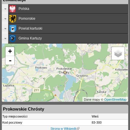
Polska
Pomorskie
Powiat kartuski
Gmina Kartuzy
+
-
Dane mapy ©
OpenStreetMap
Prokowskie Chrósty
Typ miejscowości
Wieś
Kod pocztowy
83-300
Strona w Wikipedii