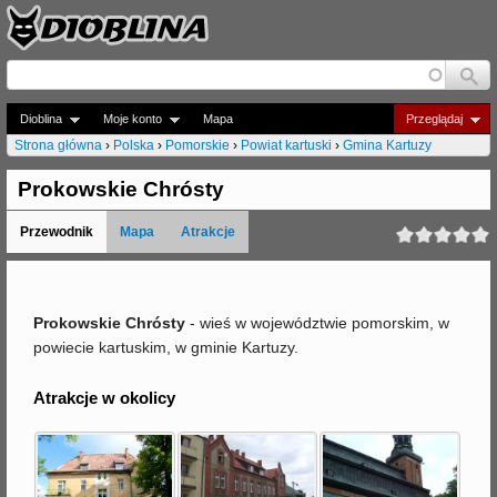
Jump to navigation
Dioblina
Moje konto
Mapa
Przeglądaj
Strona główna
›
Polska
›
Pomorskie
›
Powiat kartuski
›
Gmina Kartuzy
J
Prokowskie Chrósty
e
Przewodnik
Mapa
Atrakcje
s
t
e
Prokowskie Chrósty
- wieś w województwie pomorskim, w
powiecie kartuskim, w gminie Kartuzy.
ś
t
Atrakcje w okolicy
u
t
a