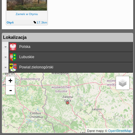
j
Zamek w Otyniu
Otyń
17.3km
Lokalizacja
Polska
Lubuskie
Powiat zielonogórski
+
-
Dane mapy ©
OpenStreetMap